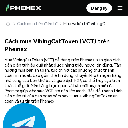
Đăng ký
Cách mua tiền điện tử
Mua và lưu trữ VibingCatToken (VCT) an toàn
Cách mua VibingCatToken (VCT) trên
Phemex
Mua VibingCatToken (VCT) dễ dàng trên Phemex, sàn giao dịch
tiền điện tử hiệu quả nhất được hàng triệu người tin dùng. Tận
hưởng mua bán an toàn, tức thì với các phương thức thanh
toán linh hoạt, bao gồm thẻ tín dụng, chuyển khoản ngân hàng,
nhà cung cấp bên thứ ba và giao dịch P2P, có thể truy cập trên
toàn thế giới. Nền tảng trực quan và bảo mật mạnh mẽ của
Phemex giúp việc mua VCT trở nên liền mạch. Bắt đầu hành trình
tiền điện tử của bạn ngay hôm nay — mua VibingCatToken an
toàn và tự tin trên Phemex.