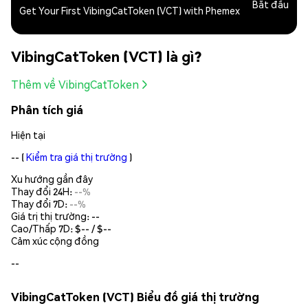
Bắt đầu
Get Your First VibingCatToken (VCT) with Phemex
VibingCatToken (VCT) là gì?
Thêm về VibingCatToken
Phân tích giá
Hiện tại
--
(
Kiểm tra giá thị trường
)
Xu hướng gần đây
Thay đổi 24H:
--%
Thay đổi 7D:
--%
Giá trị thị trường:
--
Cao/Thấp 7D: $
--
/ $
--
Cảm xúc cộng đồng
--
VibingCatToken (VCT) Biểu đồ giá thị trường