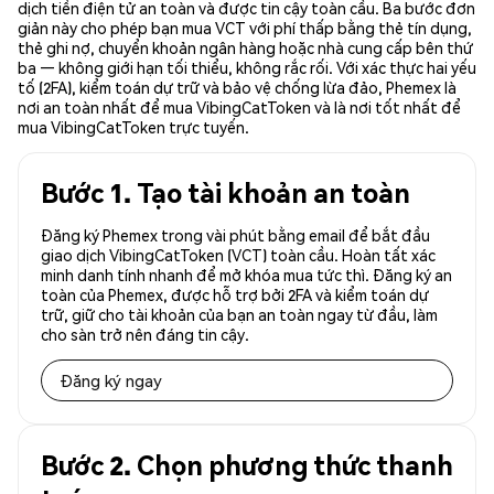
dịch tiền điện tử an toàn và được tin cậy toàn cầu. Ba bước đơn
giản này cho phép bạn mua VCT với phí thấp bằng thẻ tín dụng,
thẻ ghi nợ, chuyển khoản ngân hàng hoặc nhà cung cấp bên thứ
ba — không giới hạn tối thiểu, không rắc rối. Với xác thực hai yếu
tố (2FA), kiểm toán dự trữ và bảo vệ chống lừa đảo, Phemex là
nơi an toàn nhất để mua VibingCatToken và là nơi tốt nhất để
mua VibingCatToken trực tuyến.
Bước 1. Tạo tài khoản an toàn
Đăng ký Phemex trong vài phút bằng email để bắt đầu
giao dịch VibingCatToken (VCT) toàn cầu. Hoàn tất xác
minh danh tính nhanh để mở khóa mua tức thì. Đăng ký an
toàn của Phemex, được hỗ trợ bởi 2FA và kiểm toán dự
trữ, giữ cho tài khoản của bạn an toàn ngay từ đầu, làm
cho sàn trở nên đáng tin cậy.
Đăng ký ngay
Bước 2. Chọn phương thức thanh