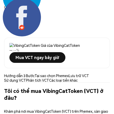
Chia sẻ:
Giá của VibingCatToken
--
--%
Mua VCT ngay bây giờ
Hướng dẫn 3 Bước
Tại sao chọn Phemex
Lưu trữ VCT
Sử dụng VCT
Phân tích VCT
Các loại tiền khác
Tôi có thể mua VibingCatToken (VCT) ở
đâu?
Khám phá nơi mua VibingCatToken (VCT) trên Phemex, sàn giao