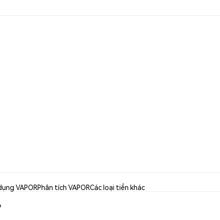
dụng VAPOR
Phân tích VAPOR
Các loại tiền khác
?