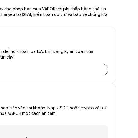
này cho phép bạn mua VAPOR với phí thấp bằng thẻ tín
hai yếu tố (2FA), kiểm toán dự trữ và bảo vệ chống lừa
h để mở khóa mua tức thì. Đăng ký an toàn của
tin cậy.
nạp tiền vào tài khoản. Nạp USDT hoặc crypto với xử
ể mua VAPOR một cách an tâm.