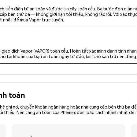
h tiền điện tử an toàn và được tin cậy toàn cầu. Ba bước đơn giản 
p bên thứ ba — không giới hạn tối thiểu, không rắc rối. Với xác thực 
ốt nhất để mua Vapor trực tuyến.
 giao dịch Vapor (VAPOR) toàn cầu. Hoàn tất xác minh danh tính nhan
cho tài khoản của bạn an toàn ngay từ đầu, làm cho sàn trở nên đáng 
nh toán
hẻ ghi nợ, chuyển khoản ngân hàng hoặc nhà cung cấp bên thứ ba để 
iền tối thiểu. Nền tảng an toàn của Phemex đảm bảo cách nhanh nhất đ