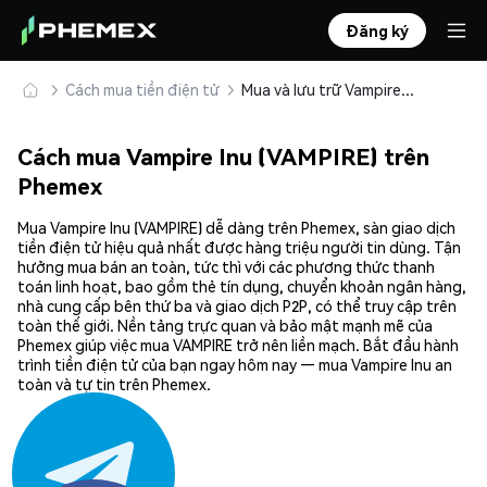
Đăng ký
Cách mua tiền điện tử
Mua và lưu trữ Vampire Inu (VAMPIRE) an toàn
Cách mua Vampire Inu (VAMPIRE) trên
Phemex
Mua Vampire Inu (VAMPIRE) dễ dàng trên Phemex, sàn giao dịch
tiền điện tử hiệu quả nhất được hàng triệu người tin dùng. Tận
hưởng mua bán an toàn, tức thì với các phương thức thanh
toán linh hoạt, bao gồm thẻ tín dụng, chuyển khoản ngân hàng,
nhà cung cấp bên thứ ba và giao dịch P2P, có thể truy cập trên
toàn thế giới. Nền tảng trực quan và bảo mật mạnh mẽ của
Phemex giúp việc mua VAMPIRE trở nên liền mạch. Bắt đầu hành
trình tiền điện tử của bạn ngay hôm nay — mua Vampire Inu an
toàn và tự tin trên Phemex.