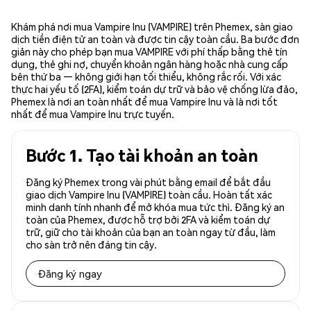
Khám phá nơi mua Vampire Inu (VAMPIRE) trên Phemex, sàn giao
dịch tiền điện tử an toàn và được tin cậy toàn cầu. Ba bước đơn
giản này cho phép bạn mua VAMPIRE với phí thấp bằng thẻ tín
dụng, thẻ ghi nợ, chuyển khoản ngân hàng hoặc nhà cung cấp
bên thứ ba — không giới hạn tối thiểu, không rắc rối. Với xác
thực hai yếu tố (2FA), kiểm toán dự trữ và bảo vệ chống lừa đảo,
Phemex là nơi an toàn nhất để mua Vampire Inu và là nơi tốt
nhất để mua Vampire Inu trực tuyến.
Bước 1. Tạo tài khoản an toàn
Đăng ký Phemex trong vài phút bằng email để bắt đầu
giao dịch Vampire Inu (VAMPIRE) toàn cầu. Hoàn tất xác
minh danh tính nhanh để mở khóa mua tức thì. Đăng ký an
toàn của Phemex, được hỗ trợ bởi 2FA và kiểm toán dự
trữ, giữ cho tài khoản của bạn an toàn ngay từ đầu, làm
cho sàn trở nên đáng tin cậy.
Đăng ký ngay