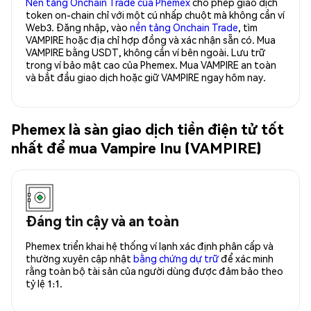
Nền tảng Onchain Trade của Phemex
cho phép giao dịch
token on-chain chỉ với một cú nhấp chuột mà không cần ví
Web3. Đăng nhập, vào
nền tảng Onchain Trade
, tìm
VAMPIRE hoặc địa chỉ hợp đồng và xác nhận sẵn có. Mua
VAMPIRE bằng USDT, không cần ví bên ngoài. Lưu trữ
trong ví bảo mật cao của Phemex. Mua VAMPIRE an toàn
và bắt đầu giao dịch hoặc giữ VAMPIRE ngay hôm nay.
Phemex là sàn giao dịch tiền điện tử tốt
nhất để mua Vampire Inu (VAMPIRE)
Đáng tin cậy và an toàn
Phemex triển khai hệ thống ví lạnh xác định phân cấp và
thường xuyên cập nhật
bằng chứng dự trữ
để xác minh
rằng toàn bộ tài sản của người dùng được đảm bảo theo
tỷ lệ 1:1.