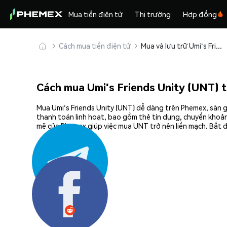
Mua tiền điện tử
Thị trường
Hợp đồng
Cách mua tiền điện tử
Mua và lưu trữ Umi's Friends Unity (UNT) an toàn
Cách mua Umi's Friends Unity (UNT) 
Mua Umi's Friends Unity (UNT) dễ dàng trên Phemex, sàn g
thanh toán linh hoạt, bao gồm thẻ tín dụng, chuyển khoản
mẽ của Phemex giúp việc mua UNT trở nên liền mạch. Bắt đ
Chia sẻ: