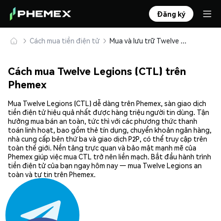
Đăng ký
Cách mua tiền điện tử
Mua và lưu trữ Twelve Legions (CTL) an toàn
Cách mua Twelve Legions (CTL) trên
Phemex
Mua Twelve Legions (CTL) dễ dàng trên Phemex, sàn giao dịch
tiền điện tử hiệu quả nhất được hàng triệu người tin dùng. Tận
hưởng mua bán an toàn, tức thì với các phương thức thanh
toán linh hoạt, bao gồm thẻ tín dụng, chuyển khoản ngân hàng,
nhà cung cấp bên thứ ba và giao dịch P2P, có thể truy cập trên
toàn thế giới. Nền tảng trực quan và bảo mật mạnh mẽ của
Phemex giúp việc mua CTL trở nên liền mạch. Bắt đầu hành trình
tiền điện tử của bạn ngay hôm nay — mua Twelve Legions an
toàn và tự tin trên Phemex.