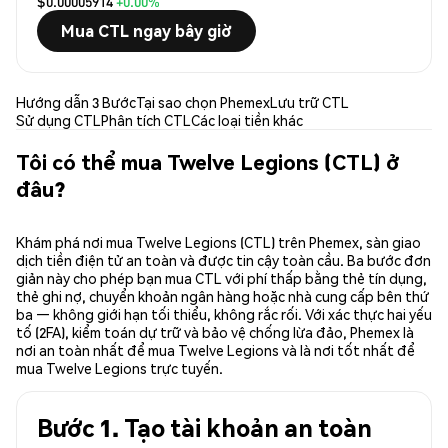
$0.00005914
+0.00%
Mua CTL ngay bây giờ
Hướng dẫn 3 Bước
Tại sao chọn Phemex
Lưu trữ CTL
Sử dụng CTL
Phân tích CTL
Các loại tiền khác
Tôi có thể mua Twelve Legions (CTL) ở
đâu?
Khám phá nơi mua Twelve Legions (CTL) trên Phemex, sàn giao
dịch tiền điện tử an toàn và được tin cậy toàn cầu. Ba bước đơn
giản này cho phép bạn mua CTL với phí thấp bằng thẻ tín dụng,
thẻ ghi nợ, chuyển khoản ngân hàng hoặc nhà cung cấp bên thứ
ba — không giới hạn tối thiểu, không rắc rối. Với xác thực hai yếu
tố (2FA), kiểm toán dự trữ và bảo vệ chống lừa đảo, Phemex là
nơi an toàn nhất để mua Twelve Legions và là nơi tốt nhất để
mua Twelve Legions trực tuyến.
Bước 1. Tạo tài khoản an toàn