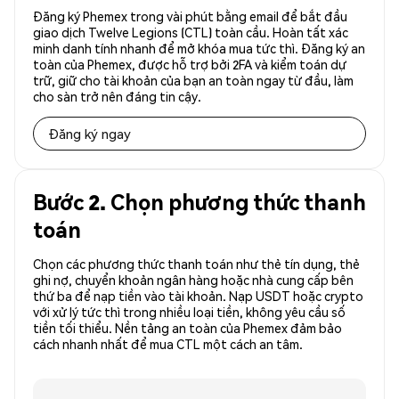
Đăng ký Phemex trong vài phút bằng email để bắt đầu
giao dịch Twelve Legions (CTL) toàn cầu. Hoàn tất xác
minh danh tính nhanh để mở khóa mua tức thì. Đăng ký an
toàn của Phemex, được hỗ trợ bởi 2FA và kiểm toán dự
trữ, giữ cho tài khoản của bạn an toàn ngay từ đầu, làm
cho sàn trở nên đáng tin cậy.
Đăng ký ngay
Bước 2. Chọn phương thức thanh
toán
Chọn các phương thức thanh toán như thẻ tín dụng, thẻ
ghi nợ, chuyển khoản ngân hàng hoặc nhà cung cấp bên
thứ ba để nạp tiền vào tài khoản. Nạp USDT hoặc crypto
với xử lý tức thì trong nhiều loại tiền, không yêu cầu số
tiền tối thiểu. Nền tảng an toàn của Phemex đảm bảo
cách nhanh nhất để mua CTL một cách an tâm.