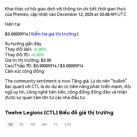
Khai thác cơ hội giao dịch với thông tin chi tiết thời gian thực
của Phemex, cập nhật vào December 12, 2025 at 03:08 AM UTC
Hiện tại
$0.00005914
(
Kiểm tra giá thị trường
)
Xu hướng gần đây
Thay đổi 24H:
+0.00%
Thay đổi 7D:
+0.00%
Giá trị thị trường:
$0.00
Cao/Thấp 7D: $
0.00005914
/ $
0.00005914
Cảm xúc cộng đồng
The community sentiment is now Tăng giá. Lý do nên “bullish”
(lạc quan) với CTL là do dự án có tiềm năng phát triển mạnh, đội
ngũ uy tín, công nghệ tiên tiến, cộng đồng đông đảo và nhận
được sự quan tâm lớn từ các nhà đầu tư.
Twelve Legions (CTL) Biểu đồ giá thị trường
1D
7D
1M
3M
1Y
YTD