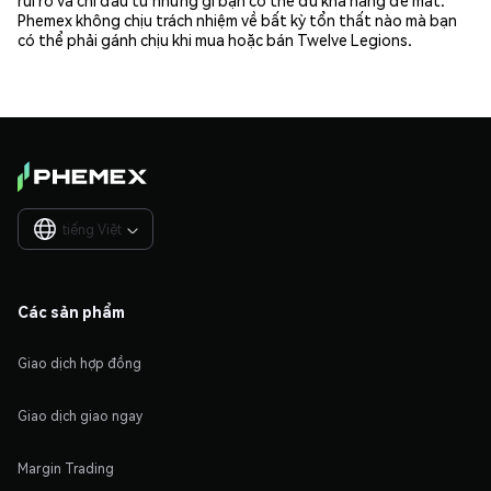
rủi ro và chỉ đầu tư những gì bạn có thể đủ khả năng để mất.
Phemex không chịu trách nhiệm về bất kỳ tổn thất nào mà bạn
có thể phải gánh chịu khi mua hoặc bán Twelve Legions.
tiếng Việt

Các sản phẩm
Giao dịch hợp đồng
Giao dịch giao ngay
Margin Trading