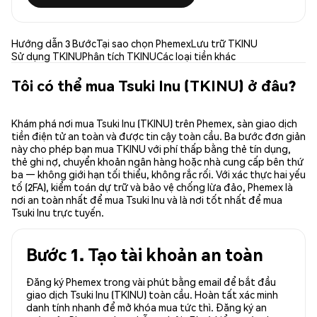
Hướng dẫn 3 Bước
Tại sao chọn Phemex
Lưu trữ TKINU
Sử dụng TKINU
Phân tích TKINU
Các loại tiền khác
Tôi có thể mua Tsuki Inu (TKINU) ở đâu?
Khám phá nơi mua Tsuki Inu (TKINU) trên Phemex, sàn giao dịch
tiền điện tử an toàn và được tin cậy toàn cầu. Ba bước đơn giản
này cho phép bạn mua TKINU với phí thấp bằng thẻ tín dụng,
thẻ ghi nợ, chuyển khoản ngân hàng hoặc nhà cung cấp bên thứ
ba — không giới hạn tối thiểu, không rắc rối. Với xác thực hai yếu
tố (2FA), kiểm toán dự trữ và bảo vệ chống lừa đảo, Phemex là
nơi an toàn nhất để mua Tsuki Inu và là nơi tốt nhất để mua
Tsuki Inu trực tuyến.
Bước 1. Tạo tài khoản an toàn
Đăng ký Phemex trong vài phút bằng email để bắt đầu
giao dịch Tsuki Inu (TKINU) toàn cầu. Hoàn tất xác minh
danh tính nhanh để mở khóa mua tức thì. Đăng ký an