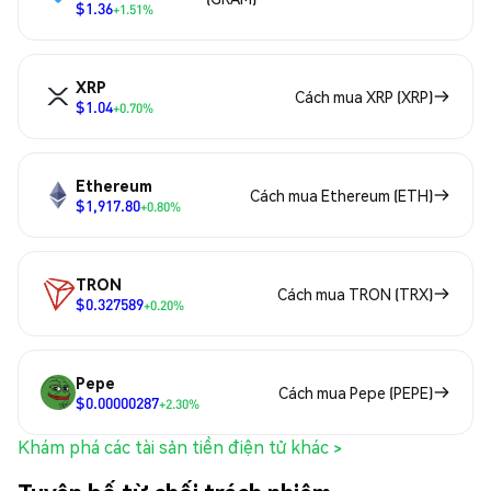
$1.36
+1.51%
XRP
Cách mua XRP (XRP)
$1.04
+0.70%
Ethereum
Cách mua Ethereum (ETH)
$1,917.80
+0.80%
TRON
Cách mua TRON (TRX)
$0.327589
+0.20%
Pepe
Cách mua Pepe (PEPE)
$0.00000287
+2.30%
Khám phá các tài sản tiền điện tử khác >