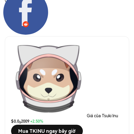
Chia sẻ:
Giá của Tsuki Inu
$0.0
2009
+2.50%
9
Mua TKINU ngay bây giờ