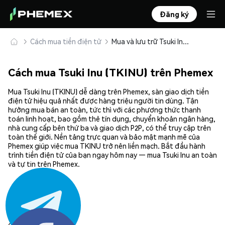
Đăng ký
Cách mua tiền điện tử
Mua và lưu trữ Tsuki Inu (TKINU) an toàn
Cách mua Tsuki Inu (TKINU) trên Phemex
Mua Tsuki Inu (TKINU) dễ dàng trên Phemex, sàn giao dịch tiền
điện tử hiệu quả nhất được hàng triệu người tin dùng. Tận
hưởng mua bán an toàn, tức thì với các phương thức thanh
toán linh hoạt, bao gồm thẻ tín dụng, chuyển khoản ngân hàng,
nhà cung cấp bên thứ ba và giao dịch P2P, có thể truy cập trên
toàn thế giới. Nền tảng trực quan và bảo mật mạnh mẽ của
Phemex giúp việc mua TKINU trở nên liền mạch. Bắt đầu hành
trình tiền điện tử của bạn ngay hôm nay — mua Tsuki Inu an toàn
và tự tin trên Phemex.