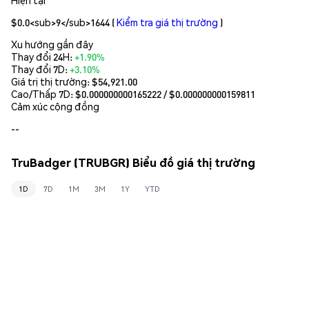
$0.0<sub>9</sub>1644
(
Kiểm tra giá thị trường
)
Xu hướng gần đây
Thay đổi 24H:
+1.90%
Thay đổi 7D:
+3.10%
Giá trị thị trường:
$54,921.00
Cao/Thấp 7D: $
0.000000000165222
/ $
0.000000000159811
Cảm xúc cộng đồng
--
TruBadger (TRUBGR) Biểu đồ giá thị trường
1D
7D
1M
3M
1Y
YTD