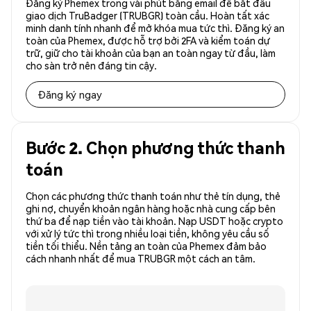
Đăng ký Phemex trong vài phút bằng email để bắt đầu
giao dịch TruBadger (TRUBGR) toàn cầu. Hoàn tất xác
minh danh tính nhanh để mở khóa mua tức thì. Đăng ký an
toàn của Phemex, được hỗ trợ bởi 2FA và kiểm toán dự
trữ, giữ cho tài khoản của bạn an toàn ngay từ đầu, làm
cho sàn trở nên đáng tin cậy.
Đăng ký ngay
Bước 2. Chọn phương thức thanh
toán
Chọn các phương thức thanh toán như thẻ tín dụng, thẻ
ghi nợ, chuyển khoản ngân hàng hoặc nhà cung cấp bên
thứ ba để nạp tiền vào tài khoản. Nạp USDT hoặc crypto
với xử lý tức thì trong nhiều loại tiền, không yêu cầu số
tiền tối thiểu. Nền tảng an toàn của Phemex đảm bảo
cách nhanh nhất để mua TRUBGR một cách an tâm.