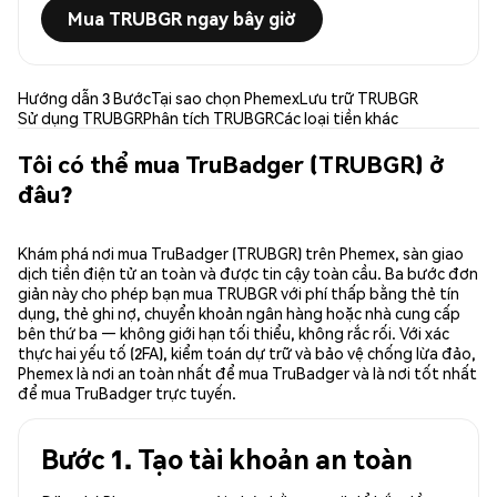
Mua TRUBGR ngay bây giờ
Hướng dẫn 3 Bước
Tại sao chọn Phemex
Lưu trữ TRUBGR
Sử dụng TRUBGR
Phân tích TRUBGR
Các loại tiền khác
Tôi có thể mua TruBadger (TRUBGR) ở
đâu?
Khám phá nơi mua TruBadger (TRUBGR) trên Phemex, sàn giao
dịch tiền điện tử an toàn và được tin cậy toàn cầu. Ba bước đơn
giản này cho phép bạn mua TRUBGR với phí thấp bằng thẻ tín
dụng, thẻ ghi nợ, chuyển khoản ngân hàng hoặc nhà cung cấp
bên thứ ba — không giới hạn tối thiểu, không rắc rối. Với xác
thực hai yếu tố (2FA), kiểm toán dự trữ và bảo vệ chống lừa đảo,
Phemex là nơi an toàn nhất để mua TruBadger và là nơi tốt nhất
để mua TruBadger trực tuyến.
Bước 1. Tạo tài khoản an toàn