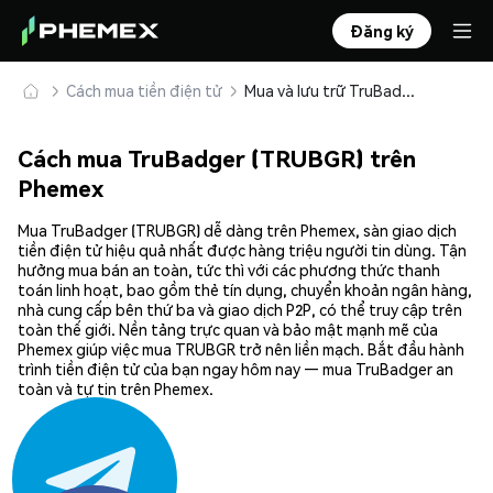
Đăng ký
Cách mua tiền điện tử
Mua và lưu trữ TruBadger (TRUBGR) an toàn
Cách mua TruBadger (TRUBGR) trên
Phemex
Mua TruBadger (TRUBGR) dễ dàng trên Phemex, sàn giao dịch
tiền điện tử hiệu quả nhất được hàng triệu người tin dùng. Tận
hưởng mua bán an toàn, tức thì với các phương thức thanh
toán linh hoạt, bao gồm thẻ tín dụng, chuyển khoản ngân hàng,
nhà cung cấp bên thứ ba và giao dịch P2P, có thể truy cập trên
toàn thế giới. Nền tảng trực quan và bảo mật mạnh mẽ của
Phemex giúp việc mua TRUBGR trở nên liền mạch. Bắt đầu hành
trình tiền điện tử của bạn ngay hôm nay — mua TruBadger an
toàn và tự tin trên Phemex.