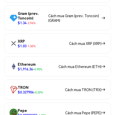
Gram (prev.
Cách mua Gram (prev. Toncoin)
Toncoin)
(GRAM)
$1.34
-2.94%
XRP
Cách mua XRP (XRP)
$1.03
-1.30%
Ethereum
Cách mua Ethereum (ETH)
$1,916.36
+0.90%
TRON
Cách mua TRON (TRX)
$0.327904
+0.20%
Pepe
Cách mua Pepe (PEPE)
$0.00000283