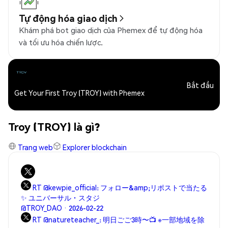
Tự động hóa giao dịch
Khám phá bot giao dịch của Phemex để tự động hóa
và tối ưu hóa chiến lược.
Bắt đầu
Get Your First Troy (TROY) with Phemex
Troy (TROY) là gì?
Trang web
Explorer blockchain
RT @kewpie_official: フォロー&amp;リポストで当たる
✨ ユニバーサル・スタジ
@TROY_DAO · 2026-02-22
RT @natureteacher_: 明日ごご3時〜📺 ※一部地域を除