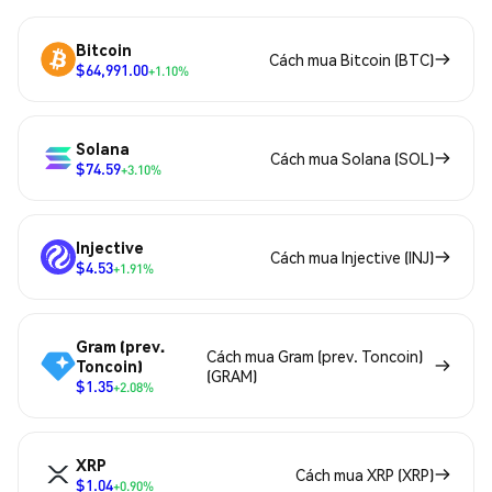
Bitcoin
Cách mua Bitcoin (BTC)
$64,991.00
+1.10%
Solana
Cách mua Solana (SOL)
$74.59
+3.10%
Injective
Cách mua Injective (INJ)
$4.53
+1.91%
Gram (prev.
Cách mua Gram (prev. Toncoin)
Toncoin)
(GRAM)
$1.35
+2.08%
XRP
Cách mua XRP (XRP)
$1.04
+0.90%