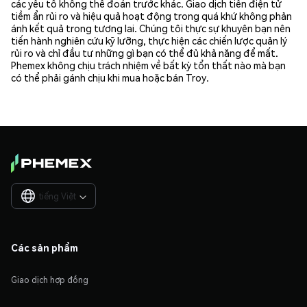
các yếu tố không thể đoán trước khác. Giao dịch tiền điện tử
tiềm ẩn rủi ro và hiệu quả hoạt động trong quá khứ không phản
ánh kết quả trong tương lai. Chúng tôi thực sự khuyên bạn nên
tiến hành nghiên cứu kỹ lưỡng, thực hiện các chiến lược quản lý
rủi ro và chỉ đầu tư những gì bạn có thể đủ khả năng để mất.
Phemex không chịu trách nhiệm về bất kỳ tổn thất nào mà bạn
có thể phải gánh chịu khi mua hoặc bán Troy.
tiếng Việt

Các sản phẩm
Giao dịch hợp đồng