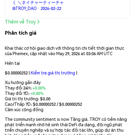
く ＼ネイチャーティーチャ
@TROY_DAO · 2026-02-22
Thêm về Troy
Phân tích giá
Khai thác cơ hội giao dịch với thông tin chi tiết thời gian thực
của Phemex, cập nhật vào May 29, 2026 at 03:06 AM UTC
Hiện tại
$0.00000252
(
Kiểm tra giá thị trường
)
Xu hướng gần đây
Thay đổi 24H:
+0.00%
Thay đổi 7D:
+0.00%
Giá trị thị trường:
$0.00
Cao/Thấp 7D: $
0.00000252
/ $
0.00000252
Cảm xúc cộng đồng
The community sentiment is now Tăng giá. TROY có tiềm năng
phát triển mạnh nhờ hệ sinh thái DeFi đa dạng, đội ngũ phát
triển chuyên nghiệp và sự hợp tác đối tác lớn, giúp dự án thu