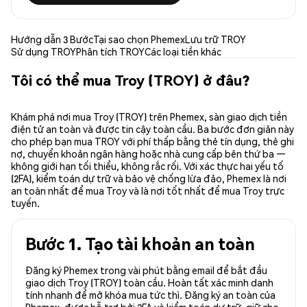
Hướng dẫn 3 Bước
Tại sao chọn Phemex
Lưu trữ TROY
Sử dụng TROY
Phân tích TROY
Các loại tiền khác
Tôi có thể mua Troy (TROY) ở đâu?
Khám phá nơi mua Troy (TROY) trên Phemex, sàn giao dịch tiền
điện tử an toàn và được tin cậy toàn cầu. Ba bước đơn giản này
cho phép bạn mua TROY với phí thấp bằng thẻ tín dụng, thẻ ghi
nợ, chuyển khoản ngân hàng hoặc nhà cung cấp bên thứ ba —
không giới hạn tối thiểu, không rắc rối. Với xác thực hai yếu tố
(2FA), kiểm toán dự trữ và bảo vệ chống lừa đảo, Phemex là nơi
an toàn nhất để mua Troy và là nơi tốt nhất để mua Troy trực
tuyến.
Bước 1. Tạo tài khoản an toàn
Đăng ký Phemex trong vài phút bằng email để bắt đầu
giao dịch Troy (TROY) toàn cầu. Hoàn tất xác minh danh
tính nhanh để mở khóa mua tức thì. Đăng ký an toàn của