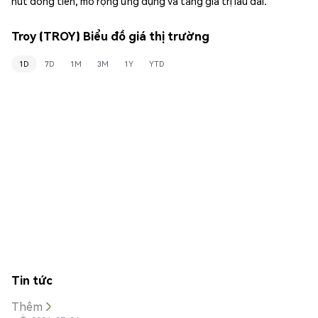
hút dòng tiền, mở rộng ứng dụng và tăng giá trị lâu dài.
Troy (TROY) Biểu đồ giá thị trường
1D
7D
1M
3M
1Y
YTD
Tin tức
Thêm