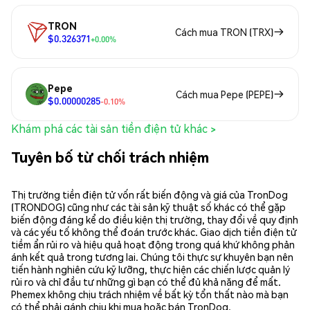
TRON
Cách mua TRON (TRX)
$0.326371
+0.00%
Pepe
Cách mua Pepe (PEPE)
$0.00000285
-0.10%
Khám phá các tài sản tiền điện tử khác >
Tuyên bố từ chối trách nhiệm
Thị trường tiền điện tử vốn rất biến động và giá của TronDog
(TRONDOG) cũng như các tài sản kỹ thuật số khác có thể gặp
biến động đáng kể do điều kiện thị trường, thay đổi về quy định
và các yếu tố không thể đoán trước khác. Giao dịch tiền điện tử
tiềm ẩn rủi ro và hiệu quả hoạt động trong quá khứ không phản
ánh kết quả trong tương lai. Chúng tôi thực sự khuyên bạn nên
tiến hành nghiên cứu kỹ lưỡng, thực hiện các chiến lược quản lý
rủi ro và chỉ đầu tư những gì bạn có thể đủ khả năng để mất.
Phemex không chịu trách nhiệm về bất kỳ tổn thất nào mà bạn
có thể phải gánh chịu khi mua hoặc bán TronDog.