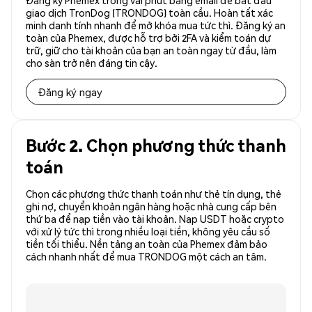
Đăng ký Phemex trong vài phút bằng email để bắt đầu
giao dịch TronDog (TRONDOG) toàn cầu. Hoàn tất xác
minh danh tính nhanh để mở khóa mua tức thì. Đăng ký an
toàn của Phemex, được hỗ trợ bởi 2FA và kiểm toán dự
trữ, giữ cho tài khoản của bạn an toàn ngay từ đầu, làm
cho sàn trở nên đáng tin cậy.
Đăng ký ngay
Bước 2. Chọn phương thức thanh
toán
Chọn các phương thức thanh toán như thẻ tín dụng, thẻ
ghi nợ, chuyển khoản ngân hàng hoặc nhà cung cấp bên
thứ ba để nạp tiền vào tài khoản. Nạp USDT hoặc crypto
với xử lý tức thì trong nhiều loại tiền, không yêu cầu số
tiền tối thiểu. Nền tảng an toàn của Phemex đảm bảo
cách nhanh nhất để mua TRONDOG một cách an tâm.