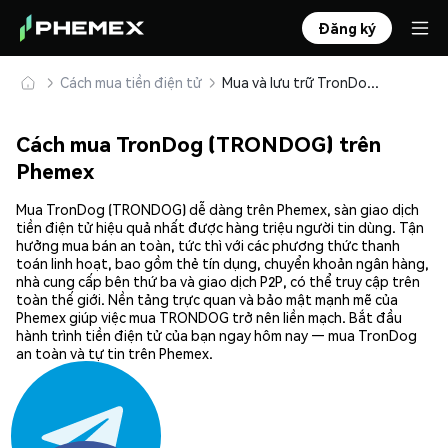
Đăng ký
Cách mua tiền điện tử
Mua và lưu trữ TronDog (TRONDOG) an toàn
Cách mua TronDog (TRONDOG) trên
Phemex
Mua TronDog (TRONDOG) dễ dàng trên Phemex, sàn giao dịch
tiền điện tử hiệu quả nhất được hàng triệu người tin dùng. Tận
hưởng mua bán an toàn, tức thì với các phương thức thanh
toán linh hoạt, bao gồm thẻ tín dụng, chuyển khoản ngân hàng,
nhà cung cấp bên thứ ba và giao dịch P2P, có thể truy cập trên
toàn thế giới. Nền tảng trực quan và bảo mật mạnh mẽ của
Phemex giúp việc mua TRONDOG trở nên liền mạch. Bắt đầu
hành trình tiền điện tử của bạn ngay hôm nay — mua TronDog
an toàn và tự tin trên Phemex.