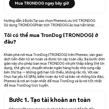
Mua TRONDOG ngay bây giờ
Hướng dẫn 3 Bước
Tại sao chọn Phemex
Lưu trữ TRONDOG
Sử dụng TRONDOG
Phân tích TRONDOG
Các loại tiền khác
Tôi có thể mua TronDog (TRONDOG) ở
đâu?
Khám phá nơi mua TronDog (TRONDOG) trên Phemex, sàn giao
dịch tiền điện tử an toàn và được tin cậy toàn cầu. Ba bước đơn
giản này cho phép bạn mua TRONDOG với phí thấp bằng thẻ tín
dụng, thẻ ghi nợ, chuyển khoản ngân hàng hoặc nhà cung cấp
bên thứ ba — không giới hạn tối thiểu, không rắc rối. Với xác
thực hai yếu tố (2FA), kiểm toán dự trữ và bảo vệ chống lừa đảo,
Phemex là nơi an toàn nhất để mua TronDog và là nơi tốt nhất
để mua TronDog trực tuyến.
Bước 1. Tạo tài khoản an toàn