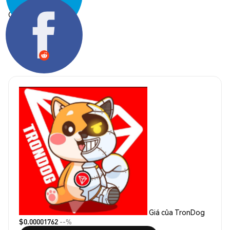
Chia sẻ:
Giá của TronDog
$0.00001762
--%