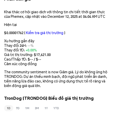
Khai thác cơ hội giao dịch với thông tin chi tiết thời gian thực
của Phemex, cập nhật vào December 12, 2025 at 04:04 AM UTC
Hiện tại
$0.00001762
(
Kiểm tra giá thị trường
)
Xu hướng gần đây
Thay đổi 24H:
--%
Thay đổi 7D:
+0.00%
Giá trị thị trường:
$17,621.00
Cao/Thấp 7D: $
--
/ $
--
Cảm xúc cộng đồng
The community sentiment is now Giảm giá. Lý do không ủng hộ
TRONDOG: Dự án thiếu minh bạch, đội ngũ phát triển ẩn danh,
tiềm năng lừa đảo cao, không có ứng dụng thực tế rõ ràng và
biến động giá quá lớn.
TronDog (TRONDOG) Biểu đồ giá thị trường
1D
7D
1M
3M
1Y
YTD