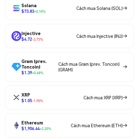
Solana
Cách mua Solana (SOL)
$73.83
+0.10%
Injective
Cách mua Injective (INJ)
$4.72
-2.73%
Gram (prev.
Cách mua Gram (prev. Toncoin)
Toncoin)
(GRAM)
$1.39
+0.68%
XRP
Cách mua XRP (XRP)
$1.05
-1.90%
Ethereum
Cách mua Ethereum (ETH)
$1,906.44
+2.20%