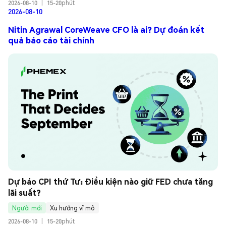
2026-08-10
|
15-20phút
2026-08-10
Nitin Agrawal CoreWeave CFO là ai? Dự đoán kết
quả báo cáo tài chính
Dự báo CPI thứ Tư: Điều kiện nào giữ FED chưa tăng 
lãi suất?
Người mới
Xu hướng vĩ mô
2026-08-10
|
15-20phút