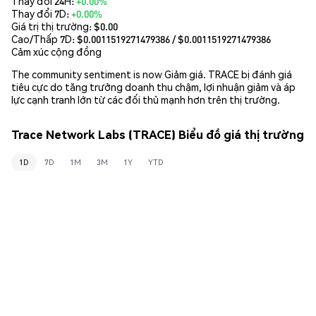
Thay đổi 24H:
+0.00%
Thay đổi 7D:
+0.00%
Giá trị thị trường:
$0.00
Cao/Thấp 7D: $
0.0011519271479386
/ $
0.0011519271479386
Cảm xúc cộng đồng
The community sentiment is now Giảm giá. TRACE bị đánh giá
tiêu cực do tăng trưởng doanh thu chậm, lợi nhuận giảm và áp
lực cạnh tranh lớn từ các đối thủ mạnh hơn trên thị trường.
Trace Network Labs (TRACE) Biểu đồ giá thị trường
1D
7D
1M
3M
1Y
YTD