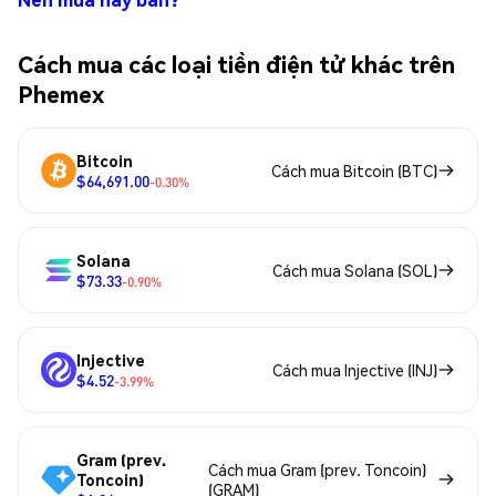
Cách mua các loại tiền điện tử khác trên
Phemex
Bitcoin
Cách mua Bitcoin (BTC)
$64,691.00
-0.30%
Solana
Cách mua Solana (SOL)
$73.33
-0.90%
Injective
Cách mua Injective (INJ)
$4.52
-3.99%
Gram (prev.
Cách mua Gram (prev. Toncoin)
Toncoin)
(GRAM)