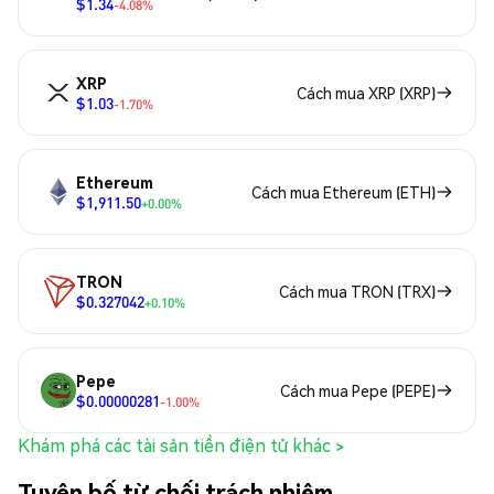
$1.34
-4.08%
XRP
Cách mua XRP (XRP)
$1.03
-1.70%
Ethereum
Cách mua Ethereum (ETH)
$1,911.50
+0.00%
TRON
Cách mua TRON (TRX)
$0.327042
+0.10%
Pepe
Cách mua Pepe (PEPE)
$0.00000281
-1.00%
Khám phá các tài sản tiền điện tử khác >
Tuyên bố từ chối trách nhiệm