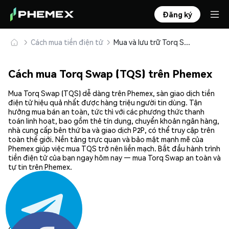
Đăng ký
Cách mua tiền điện tử
Mua và lưu trữ Torq Swap (TQS) an toàn
Cách mua Torq Swap (TQS) trên Phemex
Mua Torq Swap (TQS) dễ dàng trên Phemex, sàn giao dịch tiền
điện tử hiệu quả nhất được hàng triệu người tin dùng. Tận
hưởng mua bán an toàn, tức thì với các phương thức thanh
toán linh hoạt, bao gồm thẻ tín dụng, chuyển khoản ngân hàng,
nhà cung cấp bên thứ ba và giao dịch P2P, có thể truy cập trên
toàn thế giới. Nền tảng trực quan và bảo mật mạnh mẽ của
Phemex giúp việc mua TQS trở nên liền mạch. Bắt đầu hành trình
tiền điện tử của bạn ngay hôm nay — mua Torq Swap an toàn và
tự tin trên Phemex.