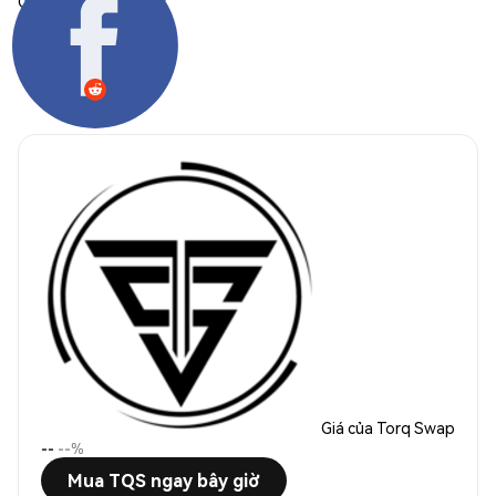
Chia sẻ:
Giá của Torq Swap
--
--%
Mua TQS ngay bây giờ