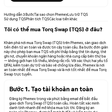
Hướng dẫn 3 Bước
Tại sao chọn Phemex
Lưu trữ TQS
Sử dụng TQS
Phân tích TQS
Các loại tiền khác
Tôi có thể mua Torq Swap (TQS) ở đâu?
Khám phá nơi mua Torq Swap (TQS) trên Phemex, sàn giao dịch
tiền điện tử an toàn và được tin cậy toàn cầu. Ba bước đơn giản
này cho phép bạn mua TQS với phí thấp bằng thẻ tín dụng, thẻ
ghi nợ, chuyển khoản ngân hàng hoặc nhà cung cấp bên thứ ba
— không giới hạn tối thiểu, không rắc rối. Với xác thực hai yếu tố
(2FA), kiểm toán dự trữ và bảo vệ chống lừa đảo, Phemex là nơi
an toàn nhất để mua Torq Swap và là nơi tốt nhất để mua Torq
Swap trực tuyến.
Bước 1. Tạo tài khoản an toàn
Đăng ký Phemex trong vài phút bằng email để bắt đầu
giao dịch Torq Swap (TQS) toàn cầu. Hoàn tất xác minh
danh tính nhanh để mở khóa mua tức thì. Đăng ký an