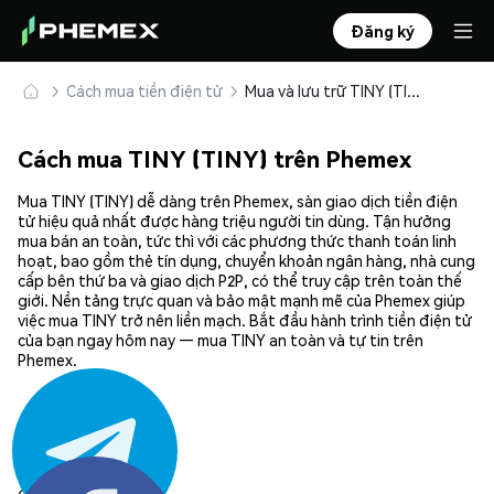
Đăng ký
Cách mua tiền điện tử
Mua và lưu trữ TINY (TINY) an toàn
Cách mua TINY (TINY) trên Phemex
Mua TINY (TINY) dễ dàng trên Phemex, sàn giao dịch tiền điện
tử hiệu quả nhất được hàng triệu người tin dùng. Tận hưởng
mua bán an toàn, tức thì với các phương thức thanh toán linh
hoạt, bao gồm thẻ tín dụng, chuyển khoản ngân hàng, nhà cung
cấp bên thứ ba và giao dịch P2P, có thể truy cập trên toàn thế
giới. Nền tảng trực quan và bảo mật mạnh mẽ của Phemex giúp
việc mua TINY trở nên liền mạch. Bắt đầu hành trình tiền điện tử
của bạn ngay hôm nay — mua TINY an toàn và tự tin trên
Phemex.