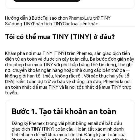
Hướng dẫn 3 Bước
Tại sao chọn Phemex
Lưu trữ TINY
Sử dụng TINY
Phân tích TINY
Các loại tiền khác
Tôi có thể mua TINY (TINY) ở đâu?
Khám phá nơi mua TINY (TINY) trên Phemex, sàn giao dịch tiền
điện tử an toàn và được tin cậy toàn cầu. Ba bước đơn giản này
cho phép bạn mua TINY với phí thấp bằng thẻ tín dụng, thẻ ghi
nợ, chuyển khoản ngân hàng hoặc nhà cung cấp bên thứ ba —
không giới hạn tối thiểu, không rắc rối. Với xác thực hai yếu tố
(2FA), kiểm toán dự trữ và bảo vệ chống lừa đảo, Phemex là nơi
an toàn nhất để mua TINY và là nơi tốt nhất để mua TINY trực
tuyến.
Bước 1. Tạo tài khoản an toàn
Đăng ký Phemex trong vài phút bằng email để bắt đầu
giao dịch TINY (TINY) toàn cầu. Hoàn tất xác minh danh
tính nhanh để mở khóa mua tức thì. Đăng ký an toàn của