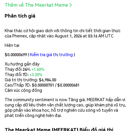
Thêm về The Meerkat Meme
Phân tích giá
Khai thác cơ hội giao dịch với thông tin chi tiết thời gian thực
của Phemex, cập nhật vào August 1, 2026 at 03:16 AM UTC
Hiện tại
$0.00000699
(
Kiểm tra giá thị trường
)
Xu hướng gần đây
Thay đổi 24H:
+1.60%
Thay đổi 7D:
+3.20%
Giá trị thị trường:
$6,984.00
Cao/Thấp 7D: $
0.00000701
/ $
0.00000681
Cảm xúc cộng đồng
The community sentiment is now Tăng giá. MEERKAT hấp dẫn vì
cung cấp dữ liệu thiên văn chất lượng cao, giúp khám phá vũ trụ,
góp phần vào khoa học, hỗ trợ nghiên cứu sóng vô tuyến và
phát triển công nghệ hiện đại.
The Meerkat Meme (MEERKAT) Biểu đồ giá thị