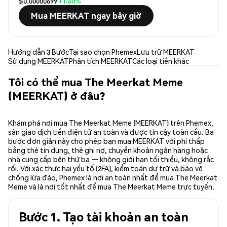
$0.00000699
+1.60%
Mua MEERKAT ngay bây giờ
Hướng dẫn 3 Bước
Tại sao chọn Phemex
Lưu trữ MEERKAT
Sử dụng MEERKAT
Phân tích MEERKAT
Các loại tiền khác
Tôi có thể mua The Meerkat Meme
(MEERKAT) ở đâu?
Khám phá nơi mua The Meerkat Meme (MEERKAT) trên Phemex,
sàn giao dịch tiền điện tử an toàn và được tin cậy toàn cầu. Ba
bước đơn giản này cho phép bạn mua MEERKAT với phí thấp
bằng thẻ tín dụng, thẻ ghi nợ, chuyển khoản ngân hàng hoặc
nhà cung cấp bên thứ ba — không giới hạn tối thiểu, không rắc
rối. Với xác thực hai yếu tố (2FA), kiểm toán dự trữ và bảo vệ
chống lừa đảo, Phemex là nơi an toàn nhất để mua The Meerkat
Meme và là nơi tốt nhất để mua The Meerkat Meme trực tuyến.
Bước 1. Tạo tài khoản an toàn