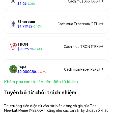
Cách mua XRP (XRP)
$1.04
+0.00%
Ethereum
Cách mua Ethereum (ETH)
$1,919.22
+0.10%
TRON
Cách mua TRON (TRX)
$0.329765
+0.20%
Pepe
Cách mua Pepe (PEPE)
$0.00000286
-0.40%
Khám phá các tài sản tiền điện tử khác >
Tuyên bố từ chối trách nhiệm
Thị trường tiền điện tử vốn rất biến động và giá của The
Meerkat Meme (MEERKAT) cũng như các tài sản kỹ thuật số khác