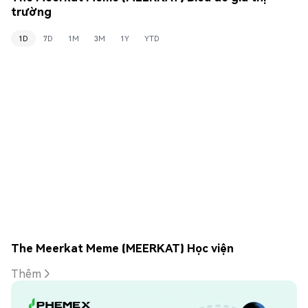
trường
1D
7D
1M
3M
1Y
YTD
The Meerkat Meme (MEERKAT) Học viện
Thêm