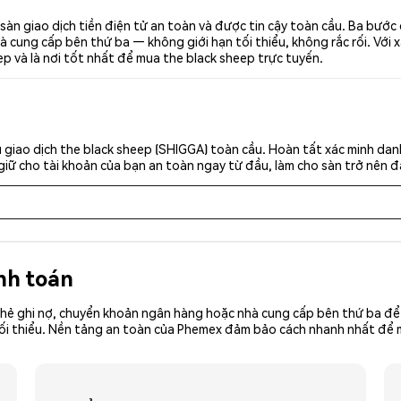
sàn giao dịch tiền điện tử an toàn và được tin cậy toàn cầu. Ba bướ
 cung cấp bên thứ ba — không giới hạn tối thiểu, không rắc rối. Với x
p và là nơi tốt nhất để mua the black sheep trực tuyến.
giao dịch the black sheep (SHIGGA) toàn cầu. Hoàn tất xác minh dan
giữ cho tài khoản của bạn an toàn ngay từ đầu, làm cho sàn trở nên đ
nh toán
hẻ ghi nợ, chuyển khoản ngân hàng hoặc nhà cung cấp bên thứ ba để 
iền tối thiểu. Nền tảng an toàn của Phemex đảm bảo cách nhanh nhất đ