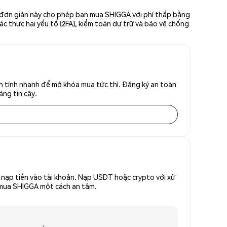
c đơn giản này cho phép bạn mua SHIGGA với phí thấp bằng
ác thực hai yếu tố (2FA), kiểm toán dự trữ và bảo vệ chống
h tính nhanh để mở khóa mua tức thì. Đăng ký an toàn
áng tin cậy.
nạp tiền vào tài khoản. Nạp USDT hoặc crypto với xử
ể mua SHIGGA một cách an tâm.