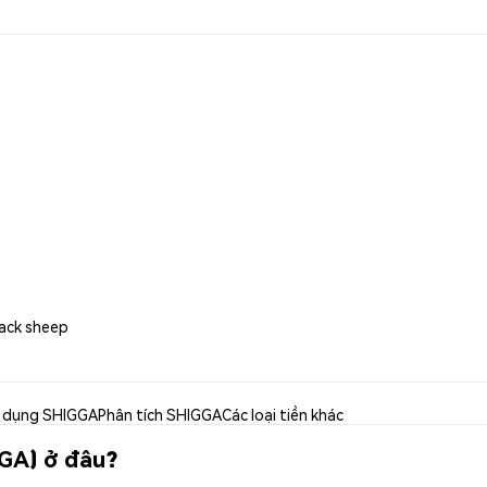
lack sheep
 dụng SHIGGA
Phân tích SHIGGA
Các loại tiền khác
GGA) ở đâu?