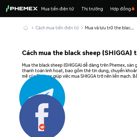
Mua tiền điện tử
Thị trường
Hợp đồng
Cách mua tiền điện tử
Mua và lưu trữ the black sheep (SHIGGA) an toàn
Cách mua the black sheep (SHIGGA) 
Mua the black sheep (SHIGGA) dễ dàng trên Phemex, sàn gi
thanh toán linh hoạt, bao gồm thẻ tín dụng, chuyển khoản
mẽ của Phemex giúp việc mua SHIGGA trở nên liền mạch. Bắ
Chia sẻ: