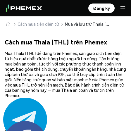
Đăng ký
Cách mua tiền điện tử
Mua và lưu trữ Thala (THL) an toàn
Cách mua Thala (THL) trên Phemex
Mua Thala (THL) dễ dàng trên Phemex, sàn giao dịch tiền điện
tử hiệu quả nhất được hàng triệu người tin dùng. Tận hưởng
mua bán an toàn, tức thì với các phương thức thanh toán linh
hoạt, bao gồm thẻ tín dụng, chuyển khoản ngân hàng, nhà cung
cấp bên thứ ba và giao dịch P2P, có thể truy cập trên toàn thế
giới. Nền tảng trực quan và bảo mật mạnh mẽ của Phemex giúp
việc mua THL trở nên liền mạch. Bắt đầu hành trình tiền điện tử
của bạn ngay hôm nay — mua Thala an toàn và tự tin trên
Phemex.