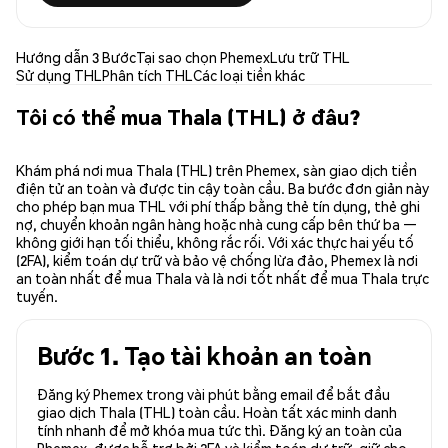
Hướng dẫn 3 Bước
Tại sao chọn Phemex
Lưu trữ THL
Sử dụng THL
Phân tích THL
Các loại tiền khác
Tôi có thể mua Thala (THL) ở đâu?
Khám phá nơi mua Thala (THL) trên Phemex, sàn giao dịch tiền
điện tử an toàn và được tin cậy toàn cầu. Ba bước đơn giản này
cho phép bạn mua THL với phí thấp bằng thẻ tín dụng, thẻ ghi
nợ, chuyển khoản ngân hàng hoặc nhà cung cấp bên thứ ba —
không giới hạn tối thiểu, không rắc rối. Với xác thực hai yếu tố
(2FA), kiểm toán dự trữ và bảo vệ chống lừa đảo, Phemex là nơi
an toàn nhất để mua Thala và là nơi tốt nhất để mua Thala trực
tuyến.
Bước 1. Tạo tài khoản an toàn
Đăng ký Phemex trong vài phút bằng email để bắt đầu
giao dịch Thala (THL) toàn cầu. Hoàn tất xác minh danh
tính nhanh để mở khóa mua tức thì. Đăng ký an toàn của