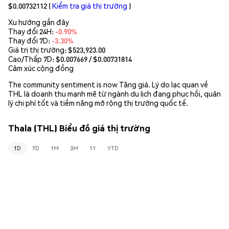
$0.00732112
(
Kiểm tra giá thị trường
)
Xu hướng gần đây
Thay đổi 24H:
-0.90%
Thay đổi 7D:
-3.30%
Giá trị thị trường:
$523,923.00
Cao/Thấp 7D: $
0.007669
/ $
0.00731814
Cảm xúc cộng đồng
The community sentiment is now Tăng giá. Lý do lạc quan về
THL là doanh thu mạnh mẽ từ ngành du lịch đang phục hồi, quản
lý chi phí tốt và tiềm năng mở rộng thị trường quốc tế.
Thala (THL) Biểu đồ giá thị trường
1D
7D
1M
3M
1Y
YTD