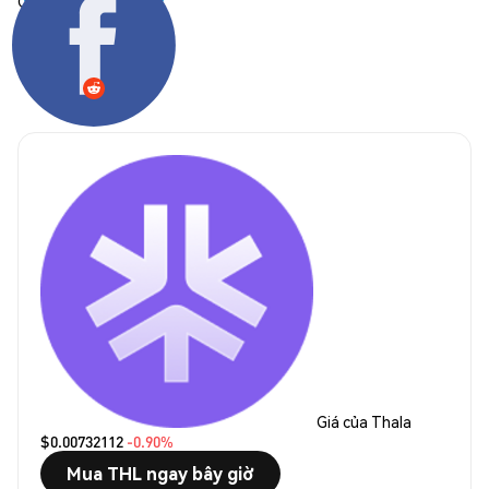
Chia sẻ:
Giá của Thala
$0.00732112
-0.90%
Mua THL ngay bây giờ