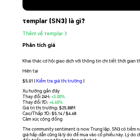
τemplar (SN3) là gì?
Thêm về τemplar
Phân tích giá
Khai thác cơ hội giao dịch với thông tin chi tiết thời gia
Hiện tại
$5.01
(
Kiểm tra giá thị trường
)
Xu hướng gần đây
Thay đổi 24H:
+3.00%
Thay đổi 7D:
+6.60%
Giá trị thị trường:
$25.88M
Cao/Thấp 7D: $
5.14
/ $
4.68
Cảm xúc cộng đồng
The community sentiment is now Trung lập. SN3 có tiềm nă
giá hấp dẫn cũng là lý do để mua vào cổ phiếu này. Lý do c
đến triển vọng tăng trưởng mờ nhạt.