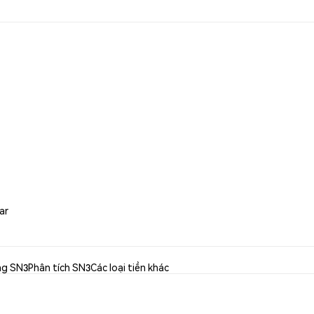
ar
ng SN3
Phân tích SN3
Các loại tiền khác