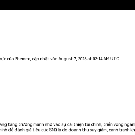
n thực của Phemex, cập nhật vào August 7, 2026 at 02:14 AM UTC
ng tăng trưởng mạnh nhờ vào sự cải thiện tài chính, triển vọng ngành
hính để đánh giá tiêu cực SN3 là do doanh thu suy giảm, cạnh tranh kh