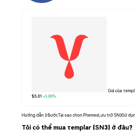
Giá của τempl
$5.01
+3.00%
Hướng dẫn 3 Bước
Tại sao chọn Phemex
Lưu trữ SN3
Sử dụ
Tôi có thể mua τemplar (SN3) ở đâu?