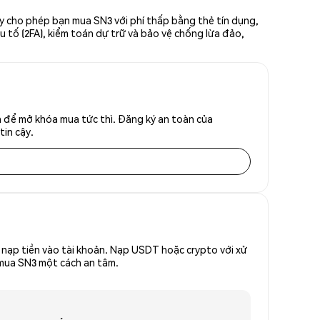
ày cho phép bạn mua SN3 với phí thấp bằng thẻ tín dụng,
u tố (2FA), kiểm toán dự trữ và bảo vệ chống lừa đảo,
h để mở khóa mua tức thì. Đăng ký an toàn của
tin cậy.
nạp tiền vào tài khoản. Nạp USDT hoặc crypto với xử
ể mua SN3 một cách an tâm.