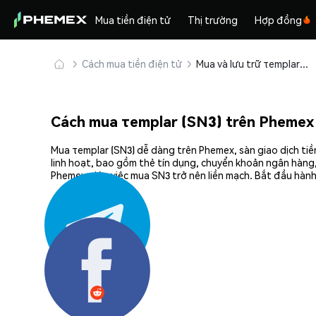
Mua tiền điện tử
Thị trường
Hợp đồng
Cách mua tiền điện tử
Mua và lưu trữ τemplar (SN3) an toàn
Cách mua τemplar (SN3) trên Phemex
Mua τemplar (SN3) dễ dàng trên Phemex, sàn giao dịch tiề
linh hoạt, bao gồm thẻ tín dụng, chuyển khoản ngân hàng,
Phemex giúp việc mua SN3 trở nên liền mạch. Bắt đầu hành
Chia sẻ: