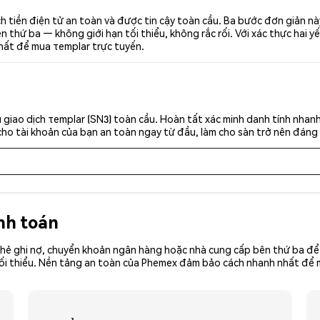
h tiền điện tử an toàn và được tin cậy toàn cầu. Ba bước đơn giản n
thứ ba — không giới hạn tối thiểu, không rắc rối. Với xác thực hai yế
nhất để mua τemplar trực tuyến.
giao dịch τemplar (SN3) toàn cầu. Hoàn tất xác minh danh tính nhan
cho tài khoản của bạn an toàn ngay từ đầu, làm cho sàn trở nên đáng 
nh toán
hẻ ghi nợ, chuyển khoản ngân hàng hoặc nhà cung cấp bên thứ ba để 
ền tối thiểu. Nền tảng an toàn của Phemex đảm bảo cách nhanh nhất đ