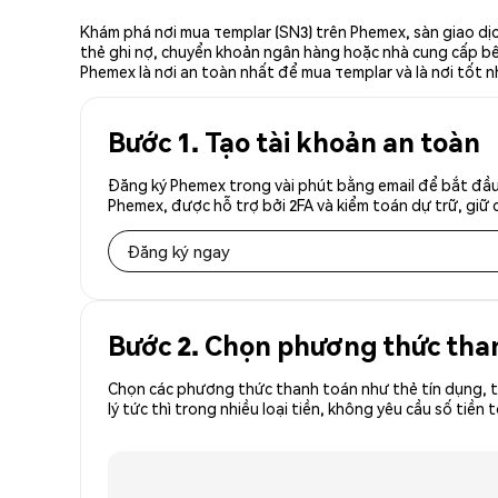
Khám phá nơi mua τemplar (SN3) trên Phemex, sàn giao dịc
thẻ ghi nợ, chuyển khoản ngân hàng hoặc nhà cung cấp bên 
Phemex là nơi an toàn nhất để mua τemplar và là nơi tốt 
Bước 1. Tạo tài khoản an toàn
Đăng ký Phemex trong vài phút bằng email để bắt đầu 
Phemex, được hỗ trợ bởi 2FA và kiểm toán dự trữ, giữ 
Đăng ký ngay
Bước 2. Chọn phương thức tha
Chọn các phương thức thanh toán như thẻ tín dụng, t
lý tức thì trong nhiều loại tiền, không yêu cầu số ti