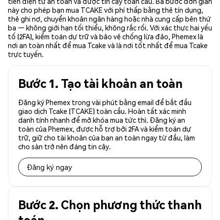
tiền điện tử an toàn và được tin cậy toàn cầu. Ba bước đơn giản
này cho phép bạn mua TCAKE với phí thấp bằng thẻ tín dụng,
thẻ ghi nợ, chuyển khoản ngân hàng hoặc nhà cung cấp bên thứ
ba — không giới hạn tối thiểu, không rắc rối. Với xác thực hai yếu
tố (2FA), kiểm toán dự trữ và bảo vệ chống lừa đảo, Phemex là
nơi an toàn nhất để mua Tcake và là nơi tốt nhất để mua Tcake
trực tuyến.
Bước 1. Tạo tài khoản an toàn
Đăng ký Phemex trong vài phút bằng email để bắt đầu
giao dịch Tcake (TCAKE) toàn cầu. Hoàn tất xác minh
danh tính nhanh để mở khóa mua tức thì. Đăng ký an
toàn của Phemex, được hỗ trợ bởi 2FA và kiểm toán dự
trữ, giữ cho tài khoản của bạn an toàn ngay từ đầu, làm
cho sàn trở nên đáng tin cậy.
Đăng ký ngay
Bước 2. Chọn phương thức thanh
toán