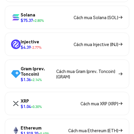
Solana
Cách mua Solana (SOL)
$75.37
+2.80%
Injective
Cách mua Injective (INJ)
$4.39
-2.77%
Gram (prev.
Cách mua Gram (prev. Toncoin)
Toncoin)
(GRAM)
$1.36
+2.14%
XRP
Cách mua XRP (XRP)
$1.04
+0.30%
Ethereum
Cách mua Ethereum (ETH)
$1,919.20
+0.40%