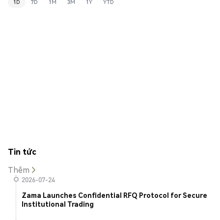
1D
7D
1M
3M
1Y
YTD
Tin tức
Thêm
2026-07-24
Zama Launches Confidential RFQ Protocol for Secure
Institutional Trading