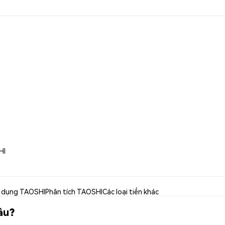
HI
 dụng TAOSHI
Phân tích TAOSHI
Các loại tiền khác
âu?