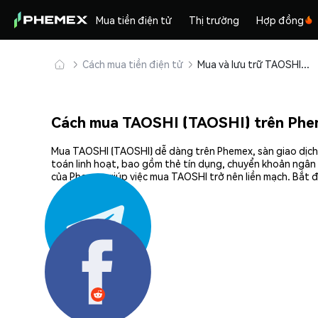
Mua tiền điện tử
Thị trường
Hợp đồng
Cách mua tiền điện tử
Mua và lưu trữ TAOSHI (TAOSHI) an toàn
Cách mua TAOSHI (TAOSHI) trên Ph
Mua TAOSHI (TAOSHI) dễ dàng trên Phemex, sàn giao dịch 
toán linh hoạt, bao gồm thẻ tín dụng, chuyển khoản ngân 
của Phemex giúp việc mua TAOSHI trở nên liền mạch. Bắt 
Chia sẻ: