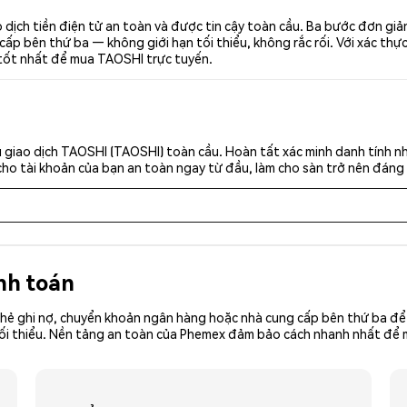
dịch tiền điện tử an toàn và được tin cậy toàn cầu. Ba bước đơn giả
p bên thứ ba — không giới hạn tối thiểu, không rắc rối. Với xác thực 
 tốt nhất để mua TAOSHI trực tuyến.
 giao dịch TAOSHI (TAOSHI) toàn cầu. Hoàn tất xác minh danh tính n
cho tài khoản của bạn an toàn ngay từ đầu, làm cho sàn trở nên đáng 
nh toán
hẻ ghi nợ, chuyển khoản ngân hàng hoặc nhà cung cấp bên thứ ba để 
iền tối thiểu. Nền tảng an toàn của Phemex đảm bảo cách nhanh nhất đ