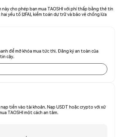
n này cho phép bạn mua TAOSHI với phí thấp bằng thẻ tín
hai yếu tố (2FA), kiểm toán dự trữ và bảo vệ chống lừa
hanh để mở khóa mua tức thì. Đăng ký an toàn của
tin cậy.
nạp tiền vào tài khoản. Nạp USDT hoặc crypto với xử
ể mua TAOSHI một cách an tâm.