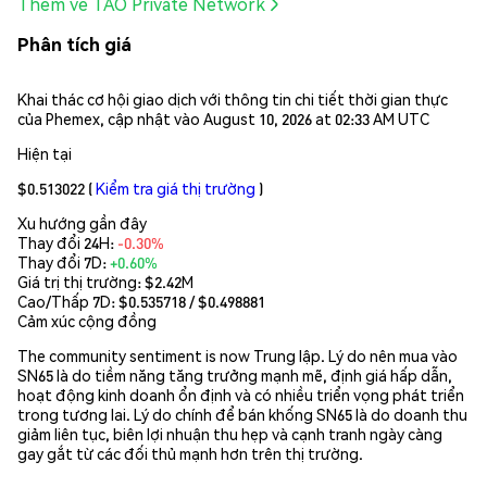
Thêm về TAO Private Network
Phân tích giá
Khai thác cơ hội giao dịch với thông tin chi tiết thời gian thực
của Phemex, cập nhật vào August 10, 2026 at 02:33 AM UTC
Hiện tại
$0.513022
(
Kiểm tra giá thị trường
)
Xu hướng gần đây
Thay đổi 24H:
-0.30%
Thay đổi 7D:
+0.60%
Giá trị thị trường:
$2.42M
Cao/Thấp 7D: $
0.535718
/ $
0.498881
Cảm xúc cộng đồng
The community sentiment is now Trung lập. Lý do nên mua vào
SN65 là do tiềm năng tăng trưởng mạnh mẽ, định giá hấp dẫn,
hoạt động kinh doanh ổn định và có nhiều triển vọng phát triển
trong tương lai. Lý do chính để bán khống SN65 là do doanh thu
giảm liên tục, biên lợi nhuận thu hẹp và cạnh tranh ngày càng
gay gắt từ các đối thủ mạnh hơn trên thị trường.