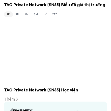
TAO Private Network (SN65) Biểu đồ giá thị trường
1D
7D
1M
3M
1Y
YTD
TAO Private Network (SN65) Học viện
Thêm