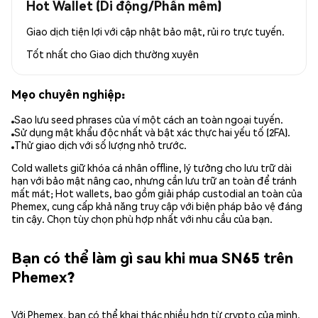
Hot Wallet (Di động/Phần mềm)
Giao dịch tiện lợi với cập nhật bảo mật, rủi ro trực tuyến.
Tốt nhất cho
Giao dịch thường xuyên
Mẹo chuyên nghiệp:
Sao lưu seed phrases của ví một cách an toàn ngoại tuyến.
Sử dụng mật khẩu độc nhất và bật xác thực hai yếu tố (2FA).
Thử giao dịch với số lượng nhỏ trước.
Cold wallets giữ khóa cá nhân offline, lý tưởng cho lưu trữ dài
hạn với bảo mật nâng cao, nhưng cần lưu trữ an toàn để tránh
mất mát; Hot wallets, bao gồm giải pháp custodial an toàn của
Phemex, cung cấp khả năng truy cập với biện pháp bảo vệ đáng
tin cậy. Chọn tùy chọn phù hợp nhất với nhu cầu của bạn.
Bạn có thể làm gì sau khi mua SN65 trên
Phemex?
Với Phemex, bạn có thể khai thác nhiều hơn từ crypto của mình.