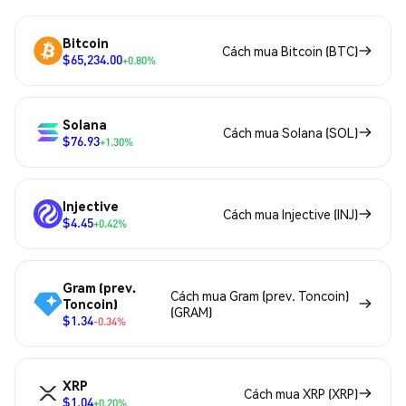
Bitcoin
Cách mua Bitcoin (BTC)
$65,234.00
+0.80%
Solana
Cách mua Solana (SOL)
$76.93
+1.30%
Injective
Cách mua Injective (INJ)
$4.45
+0.42%
Gram (prev.
Cách mua Gram (prev. Toncoin)
Toncoin)
(GRAM)
$1.34
-0.34%
XRP
Cách mua XRP (XRP)
$1.04
+0.20%