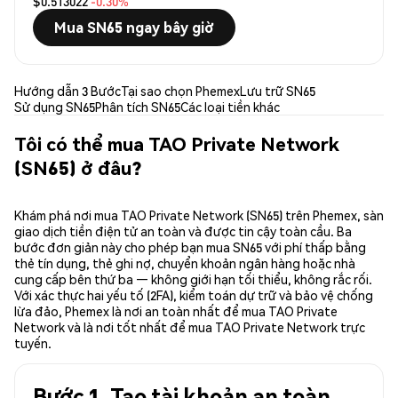
$0.513022
-0.30%
Mua SN65 ngay bây giờ
Hướng dẫn 3 Bước
Tại sao chọn Phemex
Lưu trữ SN65
Sử dụng SN65
Phân tích SN65
Các loại tiền khác
Tôi có thể mua TAO Private Network
(SN65) ở đâu?
Khám phá nơi mua TAO Private Network (SN65) trên Phemex, sàn
giao dịch tiền điện tử an toàn và được tin cậy toàn cầu. Ba
bước đơn giản này cho phép bạn mua SN65 với phí thấp bằng
thẻ tín dụng, thẻ ghi nợ, chuyển khoản ngân hàng hoặc nhà
cung cấp bên thứ ba — không giới hạn tối thiểu, không rắc rối.
Với xác thực hai yếu tố (2FA), kiểm toán dự trữ và bảo vệ chống
lừa đảo, Phemex là nơi an toàn nhất để mua TAO Private
Network và là nơi tốt nhất để mua TAO Private Network trực
tuyến.
Bước 1. Tạo tài khoản an toàn