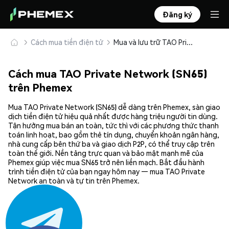
Đăng ký
Cách mua tiền điện tử
Mua và lưu trữ TAO Private Network (SN65) an toàn
Cách mua TAO Private Network (SN65)
trên Phemex
Mua TAO Private Network (SN65) dễ dàng trên Phemex, sàn giao
dịch tiền điện tử hiệu quả nhất được hàng triệu người tin dùng.
Tận hưởng mua bán an toàn, tức thì với các phương thức thanh
toán linh hoạt, bao gồm thẻ tín dụng, chuyển khoản ngân hàng,
nhà cung cấp bên thứ ba và giao dịch P2P, có thể truy cập trên
toàn thế giới. Nền tảng trực quan và bảo mật mạnh mẽ của
Phemex giúp việc mua SN65 trở nên liền mạch. Bắt đầu hành
trình tiền điện tử của bạn ngay hôm nay — mua TAO Private
Network an toàn và tự tin trên Phemex.