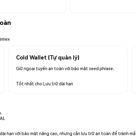
toàn
hemex
Cold Wallet (Tự quản lý)
Giữ ngoại tuyến an toàn với bảo mật seed phrase.
Tốt nhất cho
Lưu trữ dài hạn
n.
A).
rữ dài hạn với bảo mật nâng cao, nhưng cần lưu trữ an toàn để tránh m