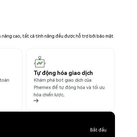
s nâng cao, tất cả tính năng đều được hỗ trợ bởi bảo mật
Tự động hóa giao dịch
 toàn
Khám phá bot giao dịch của
Phemex để tự động hóa và tối ưu
hóa chiến lược.
Bắt đầu