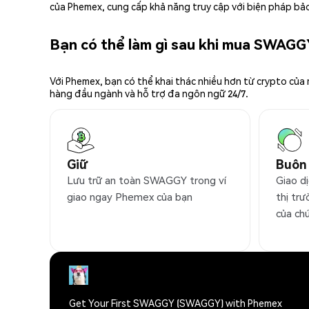
của Phemex, cung cấp khả năng truy cập với biện pháp bảo
Bạn có thể làm gì sau khi mua SWAG
Với Phemex, bạn có thể khai thác nhiều hơn từ crypto của
hàng đầu ngành và hỗ trợ đa ngôn ngữ 24/7.
Giữ
Buôn
Lưu trữ an toàn SWAGGY trong ví
Giao d
giao ngay Phemex của bạn
thị trư
của ch
Get Your First SWAGGY (SWAGGY) with Phemex