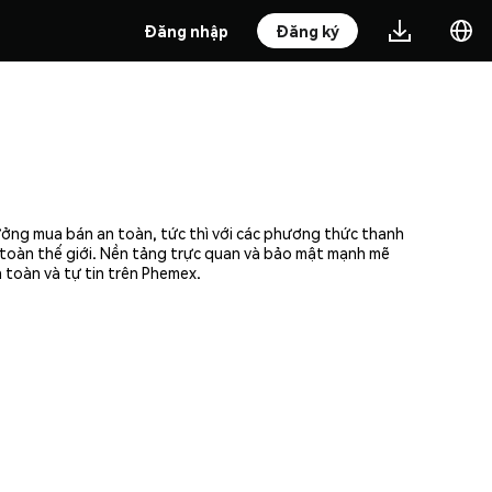
Đăng nhập
Đăng ký
ởng mua bán an toàn, tức thì với các phương thức thanh
n toàn thế giới. Nền tảng trực quan và bảo mật mạnh mẽ
toàn và tự tin trên Phemex.