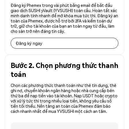
Đăng ký Phemex trong vài phút bằng email để bắt đầu
giao dịch SUSHI yVault (YVSUSHI) toàn cầu. Hoàn tất xác
minh danh tính nhanh để mở khóa mua tức thì. Đăng ký an
toàn của Phemex, được hỗ trợ bởi 2FA và kiểm toán dự
trữ, giữ cho tài khoản của bạn an toàn ngay từ đầu, làm
cho sàn trở nên đáng tin cậy.
Đăng ký ngay
Bước 2. Chọn phương thức thanh
toán
Chọn các phương thức thanh toán như thẻ tín dụng, thẻ
ghi nợ, chuyển khoản ngân hàng hoặc nhà cung cấp bên
thứ ba để nạp tiền vào tài khoản. Nạp USDT hoặc crypto
với xử lý tức thì trong nhiều loại tiền, không yêu cầu số
tiền tối thiểu. Nền tảng an toàn của Phemex đảm bảo
cách nhanh nhất để mua YVSUSHI một cách an tâm.