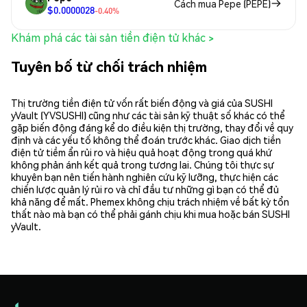
Cách mua Pepe (PEPE)
$0.0000028
-0.40%
Khám phá các tài sản tiền điện tử khác >
Tuyên bố từ chối trách nhiệm
Thị trường tiền điện tử vốn rất biến động và giá của SUSHI
yVault (YVSUSHI) cũng như các tài sản kỹ thuật số khác có thể
gặp biến động đáng kể do điều kiện thị trường, thay đổi về quy
định và các yếu tố không thể đoán trước khác. Giao dịch tiền
điện tử tiềm ẩn rủi ro và hiệu quả hoạt động trong quá khứ
không phản ánh kết quả trong tương lai. Chúng tôi thực sự
khuyên bạn nên tiến hành nghiên cứu kỹ lưỡng, thực hiện các
chiến lược quản lý rủi ro và chỉ đầu tư những gì bạn có thể đủ
khả năng để mất. Phemex không chịu trách nhiệm về bất kỳ tổn
thất nào mà bạn có thể phải gánh chịu khi mua hoặc bán SUSHI
yVault.