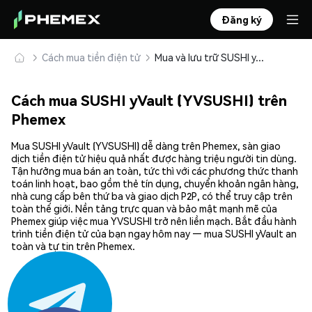
Đăng ký
Cách mua tiền điện tử
Mua và lưu trữ SUSHI yVault (YVSUSHI) an toàn
Cách mua SUSHI yVault (YVSUSHI) trên
Phemex
Mua SUSHI yVault (YVSUSHI) dễ dàng trên Phemex, sàn giao
dịch tiền điện tử hiệu quả nhất được hàng triệu người tin dùng.
Tận hưởng mua bán an toàn, tức thì với các phương thức thanh
toán linh hoạt, bao gồm thẻ tín dụng, chuyển khoản ngân hàng,
nhà cung cấp bên thứ ba và giao dịch P2P, có thể truy cập trên
toàn thế giới. Nền tảng trực quan và bảo mật mạnh mẽ của
Phemex giúp việc mua YVSUSHI trở nên liền mạch. Bắt đầu hành
trình tiền điện tử của bạn ngay hôm nay — mua SUSHI yVault an
toàn và tự tin trên Phemex.