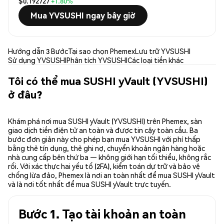
$0.192727
+1.80%
Mua YVSUSHI ngay bây giờ
Hướng dẫn 3 Bước
Tại sao chọn Phemex
Lưu trữ YVSUSHI
Sử dụng YVSUSHI
Phân tích YVSUSHI
Các loại tiền khác
Tôi có thể mua SUSHI yVault (YVSUSHI)
ở đâu?
Khám phá nơi mua SUSHI yVault (YVSUSHI) trên Phemex, sàn
giao dịch tiền điện tử an toàn và được tin cậy toàn cầu. Ba
bước đơn giản này cho phép bạn mua YVSUSHI với phí thấp
bằng thẻ tín dụng, thẻ ghi nợ, chuyển khoản ngân hàng hoặc
nhà cung cấp bên thứ ba — không giới hạn tối thiểu, không rắc
rối. Với xác thực hai yếu tố (2FA), kiểm toán dự trữ và bảo vệ
chống lừa đảo, Phemex là nơi an toàn nhất để mua SUSHI yVault
và là nơi tốt nhất để mua SUSHI yVault trực tuyến.
Bước 1. Tạo tài khoản an toàn