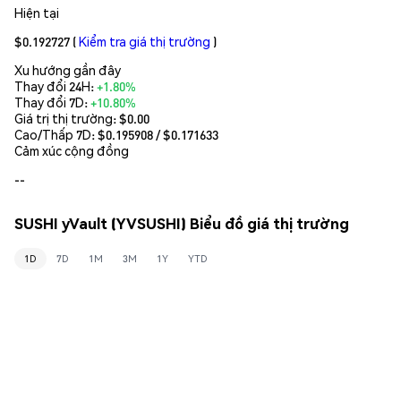
Hiện tại
$0.192727
(
Kiểm tra giá thị trường
)
Xu hướng gần đây
Thay đổi 24H:
+1.80%
Thay đổi 7D:
+10.80%
Giá trị thị trường:
$0.00
Cao/Thấp 7D: $
0.195908
/ $
0.171633
Cảm xúc cộng đồng
--
SUSHI yVault (YVSUSHI) Biểu đồ giá thị trường
1D
7D
1M
3M
1Y
YTD