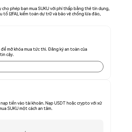
ày cho phép bạn mua SUKU với phí thấp bằng thẻ tín dụng,
u tố (2FA), kiểm toán dự trữ và bảo vệ chống lừa đảo,
 để mở khóa mua tức thì. Đăng ký an toàn của
tin cậy.
nạp tiền vào tài khoản. Nạp USDT hoặc crypto với xử
ể mua SUKU một cách an tâm.