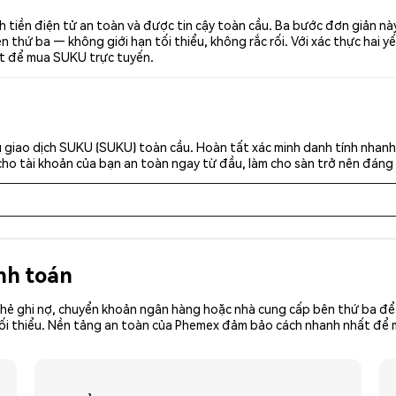
 tiền điện tử an toàn và được tin cậy toàn cầu. Ba bước đơn giản n
thứ ba — không giới hạn tối thiểu, không rắc rối. Với xác thực hai yế
ất để mua SUKU trực tuyến.
 giao dịch SUKU (SUKU) toàn cầu. Hoàn tất xác minh danh tính nhanh
cho tài khoản của bạn an toàn ngay từ đầu, làm cho sàn trở nên đáng 
nh toán
hẻ ghi nợ, chuyển khoản ngân hàng hoặc nhà cung cấp bên thứ ba để 
iền tối thiểu. Nền tảng an toàn của Phemex đảm bảo cách nhanh nhất đ