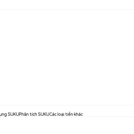
ụng SUKU
Phân tích SUKU
Các loại tiền khác