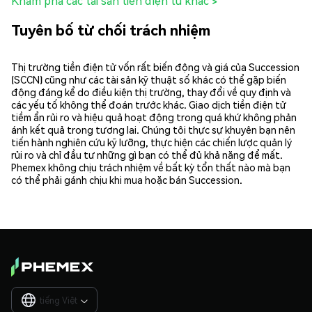
Khám phá các tài sản tiền điện tử khác >
Tuyên bố từ chối trách nhiệm
Thị trường tiền điện tử vốn rất biến động và giá của Succession
(SCCN) cũng như các tài sản kỹ thuật số khác có thể gặp biến
động đáng kể do điều kiện thị trường, thay đổi về quy định và
các yếu tố không thể đoán trước khác. Giao dịch tiền điện tử
tiềm ẩn rủi ro và hiệu quả hoạt động trong quá khứ không phản
ánh kết quả trong tương lai. Chúng tôi thực sự khuyên bạn nên
tiến hành nghiên cứu kỹ lưỡng, thực hiện các chiến lược quản lý
rủi ro và chỉ đầu tư những gì bạn có thể đủ khả năng để mất.
Phemex không chịu trách nhiệm về bất kỳ tổn thất nào mà bạn
có thể phải gánh chịu khi mua hoặc bán Succession.
tiếng Việt
