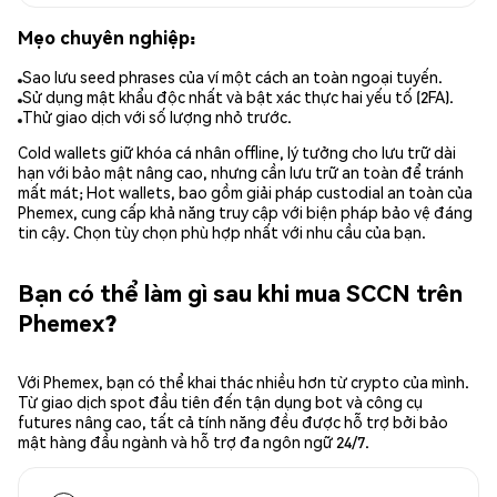
Mẹo chuyên nghiệp:
Sao lưu seed phrases của ví một cách an toàn ngoại tuyến.
Sử dụng mật khẩu độc nhất và bật xác thực hai yếu tố (2FA).
Thử giao dịch với số lượng nhỏ trước.
Cold wallets giữ khóa cá nhân offline, lý tưởng cho lưu trữ dài
hạn với bảo mật nâng cao, nhưng cần lưu trữ an toàn để tránh
mất mát; Hot wallets, bao gồm giải pháp custodial an toàn của
Phemex, cung cấp khả năng truy cập với biện pháp bảo vệ đáng
tin cậy. Chọn tùy chọn phù hợp nhất với nhu cầu của bạn.
Bạn có thể làm gì sau khi mua SCCN trên
Phemex?
Với Phemex, bạn có thể khai thác nhiều hơn từ crypto của mình.
Từ giao dịch spot đầu tiên đến tận dụng bot và công cụ
futures nâng cao, tất cả tính năng đều được hỗ trợ bởi bảo
mật hàng đầu ngành và hỗ trợ đa ngôn ngữ 24/7.