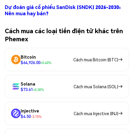
Dự đoán giá cổ phiếu SanDisk (SNDK) 2026-2030:
Nên mua hay bán?
Cách mua các loại tiền điện tử khác trên
Phemex
Bitcoin
Cách mua Bitcoin (BTC)
$64,926.00
+0.40%
Solana
Cách mua Solana (SOL)
$73.61
+0.30%
Injective
Cách mua Injective (INJ)
$4.50
-3.15%