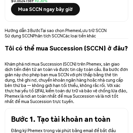
$0.00241569
+0.30%
Mua SCCN ngay bây giờ
Hướng dẫn 3 Bước
Tại sao chọn Phemex
Lưu trữ SCCN
Sử dụng SCCN
Phân tích SCCN
Các loại tiền khác
Tôi có thể mua Succession (SCCN) ở đâu?
Khám phá nơi mua Succession (SCCN) trên Phemex, sàn giao
dịch tiền điện tử an toàn và được tin cậy toàn cầu. Ba bước đơn
giản này cho phép bạn mua SCCN với phí thấp bằng thẻ tín
dụng, thẻ ghi nợ, chuyển khoản ngân hàng hoặc nhà cung cấp
bên thứ ba — không giới hạn tối thiểu, không rắc rối. Với xác
thực hai yếu tố (2FA), kiểm toán dự trữ và bảo vệ chống lừa đảo,
Phemex là nơi an toàn nhất để mua Succession và là nơi tốt
nhất để mua Succession trực tuyến.
Bước 1. Tạo tài khoản an toàn
Đăng ký Phemex trong vài phút bằng email để bắt đầu