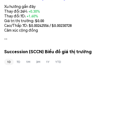
Xu hướng gần đây
Thay đổi 24H:
+0.30%
Thay đổi 7D:
+1.60%
Giá trị thị trường:
$0.00
Cao/Thấp 7D: $
0.00242556
/ $
0.00230728
Cảm xúc cộng đồng
--
Succession (SCCN) Biểu đồ giá thị trường
1D
7D
1M
3M
1Y
YTD