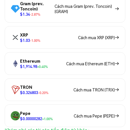
Gram (prev.
Cách mua Gram (prev. Toncoin)
Toncoin)
(GRAM)
$1.34
-2.87%
XRP
Cách mua XRP (XRP)
$1.03
-1.00%
Ethereum
Cách mua Ethereum (ETH)
$1,914.98
+0.40%
TRON
Cách mua TRON (TRX)
$0.326803
-0.20%
Pepe
Cách mua Pepe (PEPE)
$0.00000282
+1.00%