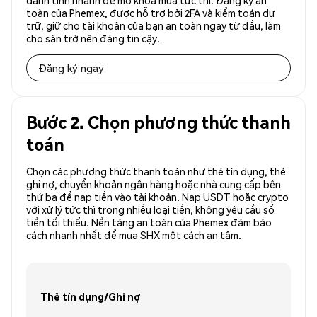
danh tính nhanh để mở khóa mua tức thì. Đăng ký an
toàn của Phemex, được hỗ trợ bởi 2FA và kiểm toán dự
trữ, giữ cho tài khoản của bạn an toàn ngay từ đầu, làm
cho sàn trở nên đáng tin cậy.
Đăng ký ngay
Bước 2. Chọn phương thức thanh
toán
Chọn các phương thức thanh toán như thẻ tín dụng, thẻ
ghi nợ, chuyển khoản ngân hàng hoặc nhà cung cấp bên
thứ ba để nạp tiền vào tài khoản. Nạp USDT hoặc crypto
với xử lý tức thì trong nhiều loại tiền, không yêu cầu số
tiền tối thiểu. Nền tảng an toàn của Phemex đảm bảo
cách nhanh nhất để mua SHX một cách an tâm.
Thẻ tín dụng/Ghi nợ