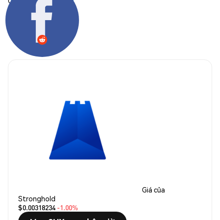
Chia sẻ:
Giá của
Stronghold
$0.00318234
-1.00%