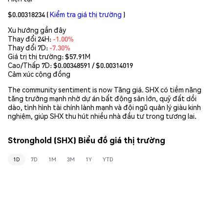
$0.00318234
(
Kiểm tra giá thị trường
)
Xu hướng gần đây
Thay đổi 24H:
-1.00%
Thay đổi 7D:
-7.30%
Giá trị thị trường:
$57.91M
Cao/Thấp 7D: $
0.00348591
/ $
0.00314019
Cảm xúc cộng đồng
The community sentiment is now Tăng giá. SHX có tiềm năng
tăng trưởng mạnh nhờ dự án bất động sản lớn, quỹ đất dồi
dào, tình hình tài chính lành mạnh và đội ngũ quản lý giàu kinh
nghiệm, giúp SHX thu hút nhiều nhà đầu tư trong tương lai.
Stronghold (SHX) Biểu đồ giá thị trường
1D
7D
1M
3M
1Y
YTD