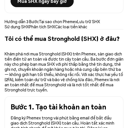
Mua SHX ngay bây giờ
Hướng dẫn 3 Bước
Tại sao chọn Phemex
Lưu trữ SHX
Sử dụng SHX
Phân tích SHX
Các loại tiền khác
Tôi có thể mua Stronghold (SHX) ở đâu?
Khám phá nơi mua Stronghold (SHX) trên Phemex, sàn giao dịch
tiền điện tử an toàn và được tin cậy toàn cầu. Ba bước đơn giản
này cho phép bạn mua SHX với phí thấp bằng thẻ tín dụng, thẻ
ghi nợ, chuyển khoản ngân hàng hoặc nhà cung cấp bên thứ ba
— không giới hạn tối thiểu, không rắc rối. Với xác thực hai yếu tố
(2FA), kiểm toán dự trữ và bảo vệ chống lừa đảo, Phemex là nơi
an toàn nhất để mua Stronghold và là nơi tốt nhất để mua
Stronghold trực tuyến.
Bước 1. Tạo tài khoản an toàn
Đăng ký Phemex trong vài phút bằng email để bắt đầu
giao dịch Stronghold (SHX) toàn cầu. Hoàn tất xác minh