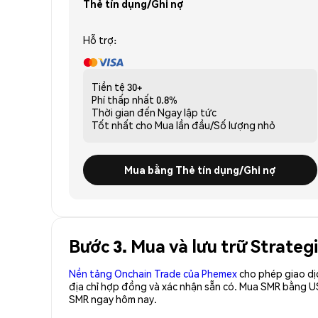
Thẻ tín dụng/Ghi nợ
Hỗ trợ:
Tiền tệ
30+
Phí thấp nhất
0.8%
Thời gian đến
Ngay lập tức
Tốt nhất cho
Mua lần đầu/Số lượng nhỏ
Mua bằng Thẻ tín dụng/Ghi nợ
Bước 3. Mua và lưu trữ Strate
Nền tảng Onchain Trade của Phemex
cho phép giao dị
địa chỉ hợp đồng và xác nhận sẵn có. Mua SMR bằng US
SMR ngay hôm nay.