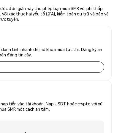
 bước đơn giản này cho phép bạn mua SMR với phí thấp
Với xác thực hai yếu tố (2FA), kiểm toán dự trữ và bảo vệ
rực tuyến.
 danh tính nhanh để mở khóa mua tức thì. Đăng ký an
nên đáng tin cậy.
nạp tiền vào tài khoản. Nạp USDT hoặc crypto với xử
ể mua SMR một cách an tâm.