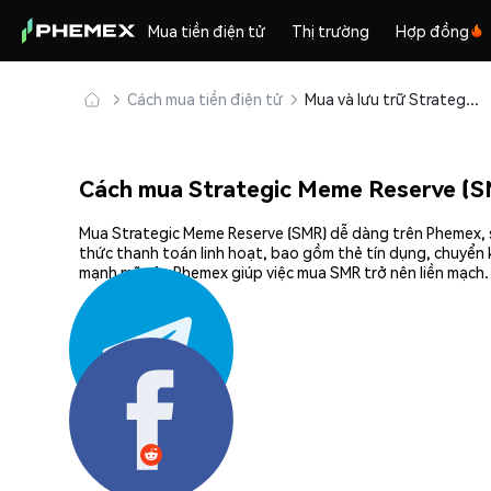
Mua tiền điện tử
Thị trường
Hợp đồng
Cách mua tiền điện tử
Mua và lưu trữ Strategic Meme Reserve (SMR) an toàn
Cách mua Strategic Meme Reserve (S
Mua Strategic Meme Reserve (SMR) dễ dàng trên Phemex, sà
thức thanh toán linh hoạt, bao gồm thẻ tín dụng, chuyển 
mạnh mẽ của Phemex giúp việc mua SMR trở nên liền mạch.
Chia sẻ: