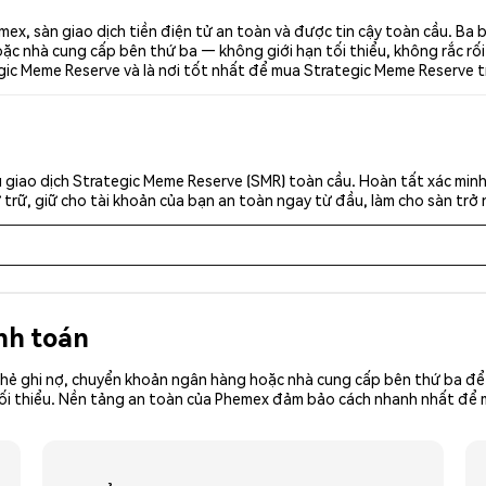
ex, sàn giao dịch tiền điện tử an toàn và được tin cậy toàn cầu. Ba
c nhà cung cấp bên thứ ba — không giới hạn tối thiểu, không rắc rối. 
gic Meme Reserve và là nơi tốt nhất để mua Strategic Meme Reserve t
 giao dịch Strategic Meme Reserve (SMR) toàn cầu. Hoàn tất xác minh
trữ, giữ cho tài khoản của bạn an toàn ngay từ đầu, làm cho sàn trở 
nh toán
hẻ ghi nợ, chuyển khoản ngân hàng hoặc nhà cung cấp bên thứ ba để 
iền tối thiểu. Nền tảng an toàn của Phemex đảm bảo cách nhanh nhất đ