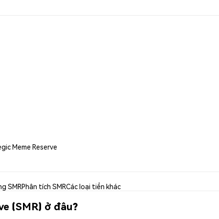
egic Meme Reserve
ng SMR
Phân tích SMR
Các loại tiền khác
ve (SMR) ở đâu?