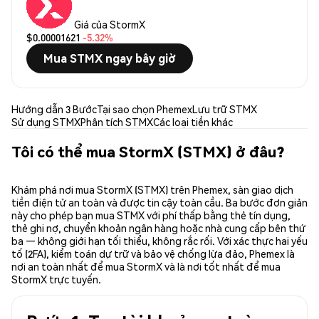
Giá của StormX
$0.00001621
-5.32%
Mua STMX ngay bây giờ
Hướng dẫn 3 Bước
Tại sao chọn Phemex
Lưu trữ STMX
Sử dụng STMX
Phân tích STMX
Các loại tiền khác
Tôi có thể mua StormX (STMX) ở đâu?
Khám phá nơi mua StormX (STMX) trên Phemex, sàn giao dịch
tiền điện tử an toàn và được tin cậy toàn cầu. Ba bước đơn giản
này cho phép bạn mua STMX với phí thấp bằng thẻ tín dụng,
thẻ ghi nợ, chuyển khoản ngân hàng hoặc nhà cung cấp bên thứ
ba — không giới hạn tối thiểu, không rắc rối. Với xác thực hai yếu
tố (2FA), kiểm toán dự trữ và bảo vệ chống lừa đảo, Phemex là
nơi an toàn nhất để mua StormX và là nơi tốt nhất để mua
StormX trực tuyến.