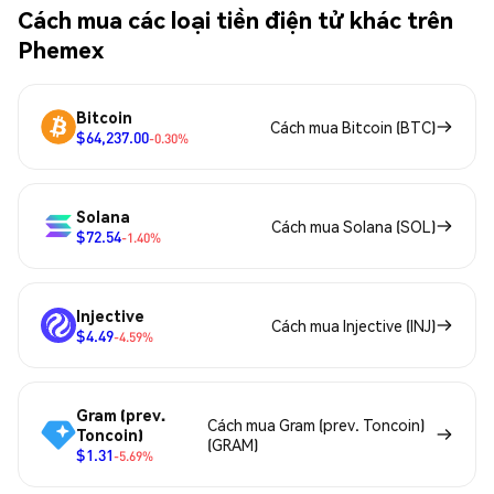
Cách mua các loại tiền điện tử khác trên
Phemex
Bitcoin
Cách mua Bitcoin (BTC)
$64,237.00
-0.30%
Solana
Cách mua Solana (SOL)
$72.54
-1.40%
Injective
Cách mua Injective (INJ)
$4.49
-4.59%
Gram (prev.
Cách mua Gram (prev. Toncoin)
Toncoin)
(GRAM)
$1.31
-5.69%