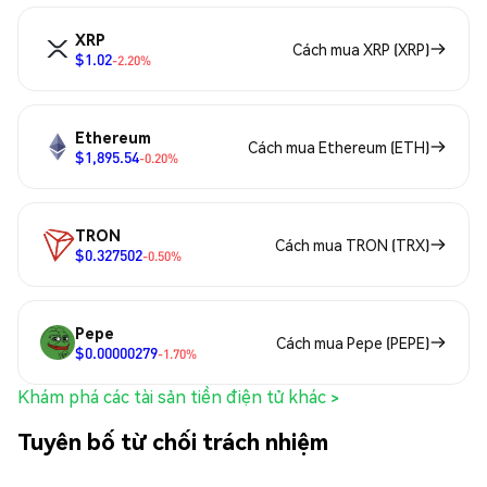
XRP
Cách mua XRP (XRP)
$1.02
-2.20%
Ethereum
Cách mua Ethereum (ETH)
$1,895.54
-0.20%
TRON
Cách mua TRON (TRX)
$0.327502
-0.50%
Pepe
Cách mua Pepe (PEPE)
$0.00000279
-1.70%
Khám phá các tài sản tiền điện tử khác >
Tuyên bố từ chối trách nhiệm