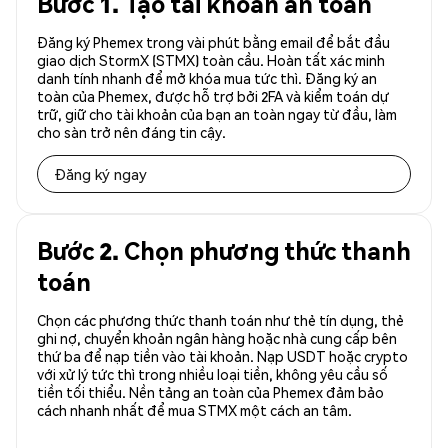
Bước 1. Tạo tài khoản an toàn
Đăng ký Phemex trong vài phút bằng email để bắt đầu
giao dịch StormX (STMX) toàn cầu. Hoàn tất xác minh
danh tính nhanh để mở khóa mua tức thì. Đăng ký an
toàn của Phemex, được hỗ trợ bởi 2FA và kiểm toán dự
trữ, giữ cho tài khoản của bạn an toàn ngay từ đầu, làm
cho sàn trở nên đáng tin cậy.
Đăng ký ngay
Bước 2. Chọn phương thức thanh
toán
Chọn các phương thức thanh toán như thẻ tín dụng, thẻ
ghi nợ, chuyển khoản ngân hàng hoặc nhà cung cấp bên
thứ ba để nạp tiền vào tài khoản. Nạp USDT hoặc crypto
với xử lý tức thì trong nhiều loại tiền, không yêu cầu số
tiền tối thiểu. Nền tảng an toàn của Phemex đảm bảo
cách nhanh nhất để mua STMX một cách an tâm.