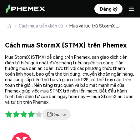
Đăng ký
Cách mua tiền điện tử
Mua và lưu trữ StormX (STMX) an toàn
Cách mua StormX (STMX) trên Phemex
Mua StormX (STMX) dễ dàng trên Phemex, sàn giao dịch tiền
điện tử hiệu quả nhất được hàng triệu người tin dùng. Tận
hưởng mua bán an toàn, tức thì với các phương thức thanh
toán linh hoạt, bao gồm thẻ tín dụng, chuyển khoản ngân hàng,
nhà cung cấp bên thứ ba và giao dịch P2P, có thể truy cập trên
toàn thế giới. Nền tảng trực quan và bảo mật mạnh mẽ của
Phemex giúp việc mua STMX trở nên liền mạch. Bắt đầu hành
trình tiền điện tử của bạn ngay hôm nay — mua StormX an toàn
và tự tin trên Phemex.
Chia sẻ