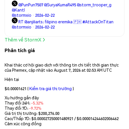
@PunPun7507 @SuryaKumaR495 @storm_trooper_g
@KantI
@stormxio · 2026-02-22
RT @anjiliarts: filipino eremika 🇵🇭 #AttackOnTitan
@stormxio · 2026-02-22
Thêm về StormX
Phân tích giá
Khai thác cơ hội giao dịch với thông tin chi tiết thời gian thực
của Phemex, cập nhật vào August 7, 2026 at 02:53 AM UTC
Hiện tại
$0.00001621
(
Kiểm tra giá thị trường
)
Xu hướng gần đây
Thay đổi 24H:
-5.32%
Thay đổi 7D:
-9.72%
Giá trị thị trường:
$200,276.00
Cao/Thấp 7D: $
0.000027250001480921
/ $
0.000014244602006462
Cảm xúc cộng đồng