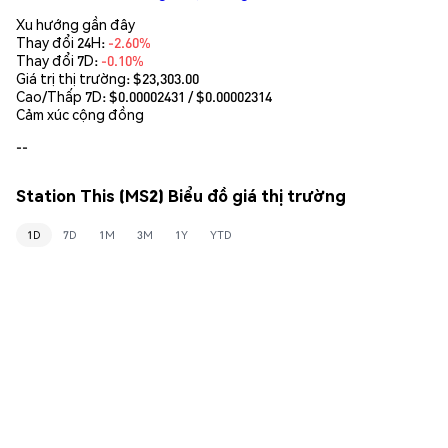
Xu hướng gần đây
Thay đổi 24H:
-2.60%
Thay đổi 7D:
-0.10%
Giá trị thị trường:
$23,303.00
Cao/Thấp 7D: $
0.00002431
/ $
0.00002314
Cảm xúc cộng đồng
--
Station This (MS2) Biểu đồ giá thị trường
1D
7D
1M
3M
1Y
YTD