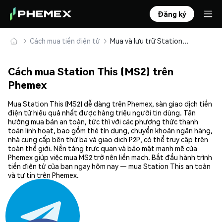
Đăng ký
Cách mua tiền điện tử
Mua và lưu trữ Station This (MS2) an toàn
Cách mua Station This (MS2) trên
Phemex
Mua Station This (MS2) dễ dàng trên Phemex, sàn giao dịch tiền
điện tử hiệu quả nhất được hàng triệu người tin dùng. Tận
hưởng mua bán an toàn, tức thì với các phương thức thanh
toán linh hoạt, bao gồm thẻ tín dụng, chuyển khoản ngân hàng,
nhà cung cấp bên thứ ba và giao dịch P2P, có thể truy cập trên
toàn thế giới. Nền tảng trực quan và bảo mật mạnh mẽ của
Phemex giúp việc mua MS2 trở nên liền mạch. Bắt đầu hành trình
tiền điện tử của bạn ngay hôm nay — mua Station This an toàn
và tự tin trên Phemex.