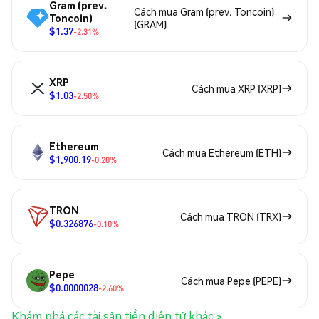
Gram (prev.
Cách mua Gram (prev. Toncoin)
Toncoin)
(GRAM)
$1.37
-2.31%
XRP
Cách mua XRP (XRP)
$1.03
-2.50%
Ethereum
Cách mua Ethereum (ETH)
$1,900.19
-0.20%
TRON
Cách mua TRON (TRX)
$0.326876
-0.10%
Pepe
Cách mua Pepe (PEPE)
$0.0000028
-2.60%
Khám phá các tài sản tiền điện tử khác >