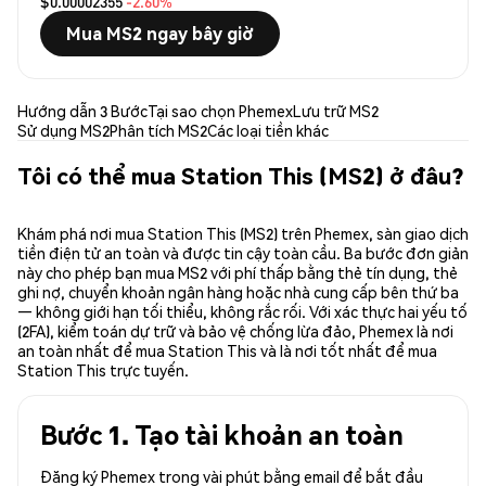
$0.00002355
-2.60%
Mua MS2 ngay bây giờ
Hướng dẫn 3 Bước
Tại sao chọn Phemex
Lưu trữ MS2
Sử dụng MS2
Phân tích MS2
Các loại tiền khác
Tôi có thể mua Station This (MS2) ở đâu?
Khám phá nơi mua Station This (MS2) trên Phemex, sàn giao dịch
tiền điện tử an toàn và được tin cậy toàn cầu. Ba bước đơn giản
này cho phép bạn mua MS2 với phí thấp bằng thẻ tín dụng, thẻ
ghi nợ, chuyển khoản ngân hàng hoặc nhà cung cấp bên thứ ba
— không giới hạn tối thiểu, không rắc rối. Với xác thực hai yếu tố
(2FA), kiểm toán dự trữ và bảo vệ chống lừa đảo, Phemex là nơi
an toàn nhất để mua Station This và là nơi tốt nhất để mua
Station This trực tuyến.
Bước 1. Tạo tài khoản an toàn
Đăng ký Phemex trong vài phút bằng email để bắt đầu