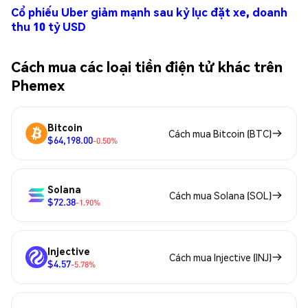
Cổ phiếu Uber giảm mạnh sau kỷ lục đặt xe, doanh
thu 10 tỷ USD
Cách mua các loại tiền điện tử khác trên
Phemex
Bitcoin
Cách mua Bitcoin (BTC)
$64,198.00
-0.50%
Solana
Cách mua Solana (SOL)
$72.38
-1.90%
Injective
Cách mua Injective (INJ)
$4.57
-5.78%