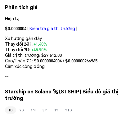
Phân tích giá
Hiện tại
$0.0000004
(
Kiểm tra giá thị trường
)
Xu hướng gần đây
Thay đổi 24H:
+1.40%
Thay đổi 7D:
+45.90%
Giá trị thị trường:
$27,612.00
Cao/Thấp 7D: $
0.0000004004
/ $
0.000000266965
Cảm xúc cộng đồng
--
Starship on Solana 🚀 (STSHIP) Biểu đồ giá thị
trường
1D
7D
1M
3M
1Y
YTD