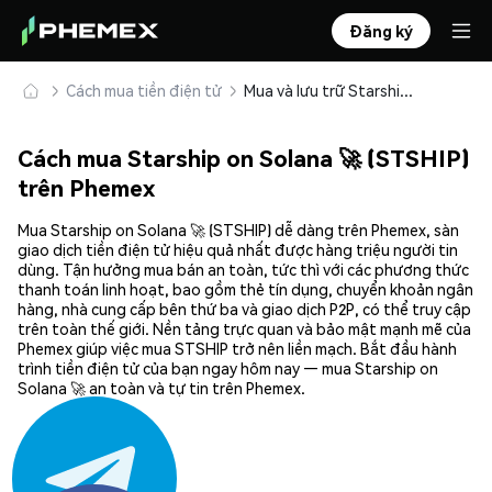
Đăng ký
Cách mua tiền điện tử
Mua và lưu trữ Starship on Solana 🚀 (STSHIP) an toàn
Cách mua Starship on Solana 🚀 (STSHIP)
trên Phemex
Mua Starship on Solana 🚀 (STSHIP) dễ dàng trên Phemex, sàn
giao dịch tiền điện tử hiệu quả nhất được hàng triệu người tin
dùng. Tận hưởng mua bán an toàn, tức thì với các phương thức
thanh toán linh hoạt, bao gồm thẻ tín dụng, chuyển khoản ngân
hàng, nhà cung cấp bên thứ ba và giao dịch P2P, có thể truy cập
trên toàn thế giới. Nền tảng trực quan và bảo mật mạnh mẽ của
Phemex giúp việc mua STSHIP trở nên liền mạch. Bắt đầu hành
trình tiền điện tử của bạn ngay hôm nay — mua Starship on
Solana 🚀 an toàn và tự tin trên Phemex.