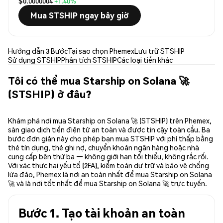
$0.0000004
+1.40%
Mua STSHIP ngay bây giờ
Hướng dẫn 3 Bước
Tại sao chọn Phemex
Lưu trữ STSHIP
Sử dụng STSHIP
Phân tích STSHIP
Các loại tiền khác
Tôi có thể mua Starship on Solana 🚀
(STSHIP) ở đâu?
Khám phá nơi mua Starship on Solana 🚀 (STSHIP) trên Phemex,
sàn giao dịch tiền điện tử an toàn và được tin cậy toàn cầu. Ba
bước đơn giản này cho phép bạn mua STSHIP với phí thấp bằng
thẻ tín dụng, thẻ ghi nợ, chuyển khoản ngân hàng hoặc nhà
cung cấp bên thứ ba — không giới hạn tối thiểu, không rắc rối.
Với xác thực hai yếu tố (2FA), kiểm toán dự trữ và bảo vệ chống
lừa đảo, Phemex là nơi an toàn nhất để mua Starship on Solana
🚀 và là nơi tốt nhất để mua Starship on Solana 🚀 trực tuyến.
Bước 1. Tạo tài khoản an toàn