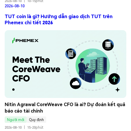
2026-08-10
|
10-15phút
2026-08-10
TUT coin là gì? Hướng dẫn giao dịch TUT trên
Phemex chi tiết 2026
Nitin Agrawal CoreWeave CFO là ai? Dự đoán kết quả 
báo cáo tài chính
Người mới
Quy định
2026-08-10
|
15-20phút