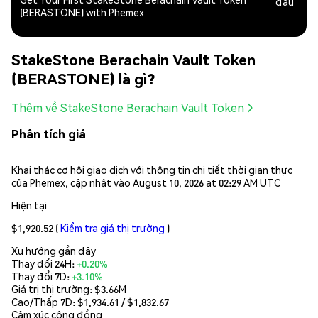
đầu
(BERASTONE) with Phemex
StakeStone Berachain Vault Token
(BERASTONE) là gì?
Thêm về StakeStone Berachain Vault Token
Phân tích giá
Khai thác cơ hội giao dịch với thông tin chi tiết thời gian thực
của Phemex, cập nhật vào August 10, 2026 at 02:29 AM UTC
Hiện tại
$1,920.52
(
Kiểm tra giá thị trường
)
Xu hướng gần đây
Thay đổi 24H:
+0.20%
Thay đổi 7D:
+3.10%
Giá trị thị trường:
$3.66M
Cao/Thấp 7D: $
1,934.61
/ $
1,832.67
Cảm xúc cộng đồng