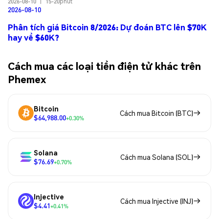
2026-08-10
|
15-20phút
2026-08-10
Phân tích giá Bitcoin 8/2026: Dự đoán BTC lên $70K
hay về $60K?
Cách mua các loại tiền điện tử khác trên
Phemex
Bitcoin
Cách mua Bitcoin (BTC)
$64,988.00
+0.30%
Solana
Cách mua Solana (SOL)
$76.69
+0.70%
Injective
Cách mua Injective (INJ)
$4.41
+0.41%