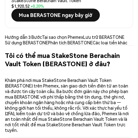
StakeStone Berachain Vault Token
$1,920.52
+0.20%
Mua BERASTONE ngay bây giờ
Hướng dẫn 3 Bước
Tại sao chọn Phemex
Lưu trữ BERASTONE
Sử dụng BERASTONE
Phân tích BERASTONE
Các loại tiền khác
Tôi có thể mua StakeStone Berachain
Vault Token (BERASTONE) ở đâu?
Khám phá nơi mua StakeStone Berachain Vault Token
(BERASTONE) trên Phemex, sàn giao dịch tiền điện tử an toàn
và được tin cậy toàn cầu. Ba bước đơn giản này cho phép bạn
mua BERASTONE với phí thấp bằng thẻ tín dụng, thẻ ghi nợ,
chuyển khoản ngân hàng hoặc nhà cung cấp bên thứ ba —
không giới hạn tối thiểu, không rắc rối. Với xác thực hai yếu tố
(2FA), kiểm toán dự trữ và bảo vệ chống lừa đảo, Phemex là nơi
an toàn nhất để mua StakeStone Berachain Vault Token và là
nơi tốt nhất để mua StakeStone Berachain Vault Token trực
tuyến.