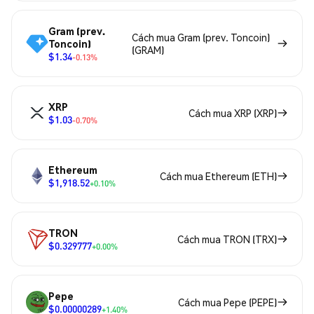
Gram (prev.
Cách mua Gram (prev. Toncoin)
Toncoin)
(GRAM)
$1.34
-0.13%
XRP
Cách mua XRP (XRP)
$1.03
-0.70%
Ethereum
Cách mua Ethereum (ETH)
$1,918.52
+0.10%
TRON
Cách mua TRON (TRX)
$0.329777
+0.00%
Pepe
Cách mua Pepe (PEPE)
$0.00000289
+1.40%