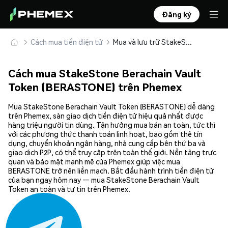
Đăng ký
Cách mua tiền điện tử
Mua và lưu trữ StakeStone Berachain Vault Token (BERASTONE) an toàn
Cách mua StakeStone Berachain Vault
Token (BERASTONE) trên Phemex
Mua StakeStone Berachain Vault Token (BERASTONE) dễ dàng
trên Phemex, sàn giao dịch tiền điện tử hiệu quả nhất được
hàng triệu người tin dùng. Tận hưởng mua bán an toàn, tức thì
với các phương thức thanh toán linh hoạt, bao gồm thẻ tín
dụng, chuyển khoản ngân hàng, nhà cung cấp bên thứ ba và
giao dịch P2P, có thể truy cập trên toàn thế giới. Nền tảng trực
quan và bảo mật mạnh mẽ của Phemex giúp việc mua
BERASTONE trở nên liền mạch. Bắt đầu hành trình tiền điện tử
của bạn ngay hôm nay — mua StakeStone Berachain Vault
Token an toàn và tự tin trên Phemex.