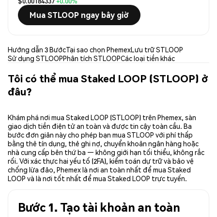
$0.00184337
+0.00%
Mua STLOOP ngay bây giờ
Hướng dẫn 3 Bước
Tại sao chọn Phemex
Lưu trữ STLOOP
Sử dụng STLOOP
Phân tích STLOOP
Các loại tiền khác
Tôi có thể mua Staked LOOP (STLOOP) ở
đâu?
Khám phá nơi mua Staked LOOP (STLOOP) trên Phemex, sàn
giao dịch tiền điện tử an toàn và được tin cậy toàn cầu. Ba
bước đơn giản này cho phép bạn mua STLOOP với phí thấp
bằng thẻ tín dụng, thẻ ghi nợ, chuyển khoản ngân hàng hoặc
nhà cung cấp bên thứ ba — không giới hạn tối thiểu, không rắc
rối. Với xác thực hai yếu tố (2FA), kiểm toán dự trữ và bảo vệ
chống lừa đảo, Phemex là nơi an toàn nhất để mua Staked
LOOP và là nơi tốt nhất để mua Staked LOOP trực tuyến.
Bước 1. Tạo tài khoản an toàn