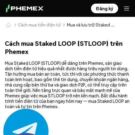
Đăng ký
Cách mua tiền điện tử
Mua và lưu trữ Staked LOOP (STLOOP) an toàn
Cách mua Staked LOOP (STLOOP) trên
Phemex
Mua Staked LOOP (STLOOP) dễ dàng trên Phemex, sàn giao
dịch tiền điện tử hiệu quả nhất được hàng triệu người tin dùng.
Tận hưởng mua bán an toàn, tức thì với các phương thức thanh
toán linh hoạt, bao gồm thẻ tín dụng, chuyển khoản ngân hàng,
nhà cung cấp bên thứ ba và giao dịch P2P, có thể truy cập trên
toàn thế giới. Nền tảng trực quan và bảo mật mạnh mẽ của
Phemex giúp việc mua STLOOP trở nên liền mạch. Bắt đầu hành
trình tiền điện tử của bạn ngay hôm nay — mua Staked LOOP an
toàn và tự tin trên Phemex.