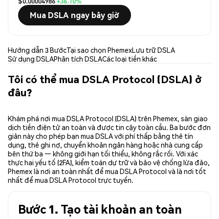
$0.00004986
+36.10%
Mua DSLA ngay bây giờ
Hướng dẫn 3 Bước
Tại sao chọn Phemex
Lưu trữ DSLA
Sử dụng DSLA
Phân tích DSLA
Các loại tiền khác
Tôi có thể mua DSLA Protocol (DSLA) ở
đâu?
Khám phá nơi mua DSLA Protocol (DSLA) trên Phemex, sàn giao
dịch tiền điện tử an toàn và được tin cậy toàn cầu. Ba bước đơn
giản này cho phép bạn mua DSLA với phí thấp bằng thẻ tín
dụng, thẻ ghi nợ, chuyển khoản ngân hàng hoặc nhà cung cấp
bên thứ ba — không giới hạn tối thiểu, không rắc rối. Với xác
thực hai yếu tố (2FA), kiểm toán dự trữ và bảo vệ chống lừa đảo,
Phemex là nơi an toàn nhất để mua DSLA Protocol và là nơi tốt
nhất để mua DSLA Protocol trực tuyến.
Bước 1. Tạo tài khoản an toàn