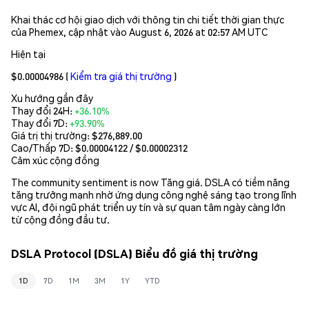
Khai thác cơ hội giao dịch với thông tin chi tiết thời gian thực
của Phemex, cập nhật vào August 6, 2026 at 02:57 AM UTC
Hiện tại
$0.00004986
(
Kiểm tra giá thị trường
)
Xu hướng gần đây
Thay đổi 24H:
+36.10%
Thay đổi 7D:
+93.90%
Giá trị thị trường:
$276,889.00
Cao/Thấp 7D: $
0.00004122
/ $
0.00002312
Cảm xúc cộng đồng
The community sentiment is now Tăng giá. DSLA có tiềm năng
tăng trưởng mạnh nhờ ứng dụng công nghệ sáng tạo trong lĩnh
vực AI, đội ngũ phát triển uy tín và sự quan tâm ngày càng lớn
từ cộng đồng đầu tư.
DSLA Protocol (DSLA) Biểu đồ giá thị trường
1D
7D
1M
3M
1Y
YTD