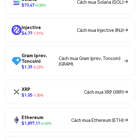
Cách mua Solana (SOL)
$73.47
+0.50%
Injective
Cách mua Injective (INJ)
$4.77
-1.91%
Gram (prev.
Cách mua Gram (prev. Toncoin)
Toncoin)
(GRAM)
$1.39
-0.23%
XRP
Cách mua XRP (XRP)
$1.05
-1.30%
Ethereum
Cách mua Ethereum (ETH)
$1,897.11
+2.40%