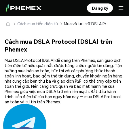
Đăng ký
Cách mua tiền điện tử
Mua và lưu trữ DSLA Protocol (DSLA) an toàn
Cách mua DSLA Protocol (DSLA) trên
Phemex
Mua DSLA Protocol (DSLA) dễ dàng trên Phemex, sàn giao dịch
tiền điện tử hiệu quả nhất được hàng triệu người tin dùng. Tận
hưởng mua bán an toàn, tức thì với các phương thức thanh
toán linh hoạt, bao gồm thẻ tín dụng, chuyển khoản ngân hàng,
nhà cung cấp bên thứ ba và giao dịch P2P, có thể truy cập trên
toàn thế giới. Nền tảng trực quan và bảo mật mạnh mẽ của
Phemex giúp việc mua DSLA trở nên liền mạch. Bắt đầu hành
trình tiền điện tử của bạn ngay hôm nay — mua DSLA Protocol
an toàn và tự tin trên Phemex.