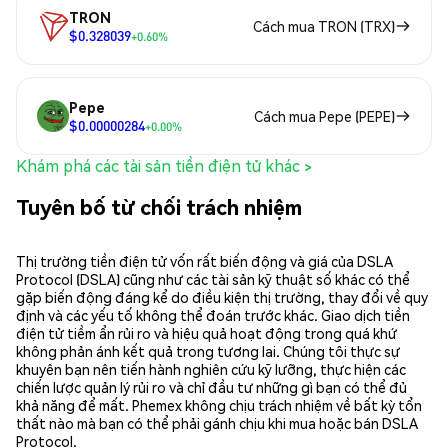
TRON
Cách mua TRON (TRX)
$0.328039
+0.60%
Pepe
Cách mua Pepe (PEPE)
$0.00000284
+0.00%
Khám phá các tài sản tiền điện tử khác >
Tuyên bố từ chối trách nhiệm
Thị trường tiền điện tử vốn rất biến động và giá của DSLA
Protocol (DSLA) cũng như các tài sản kỹ thuật số khác có thể
gặp biến động đáng kể do điều kiện thị trường, thay đổi về quy
định và các yếu tố không thể đoán trước khác. Giao dịch tiền
điện tử tiềm ẩn rủi ro và hiệu quả hoạt động trong quá khứ
không phản ánh kết quả trong tương lai. Chúng tôi thực sự
khuyên bạn nên tiến hành nghiên cứu kỹ lưỡng, thực hiện các
chiến lược quản lý rủi ro và chỉ đầu tư những gì bạn có thể đủ
khả năng để mất. Phemex không chịu trách nhiệm về bất kỳ tổn
thất nào mà bạn có thể phải gánh chịu khi mua hoặc bán DSLA
Protocol.