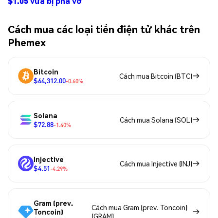
$1.05 vừa bị phá vỡ
Cách mua các loại tiền điện tử khác trên
Phemex
Bitcoin
Cách mua Bitcoin (BTC)
$64,312.00
-0.60%
Solana
Cách mua Solana (SOL)
$72.88
-1.40%
Injective
Cách mua Injective (INJ)
$4.51
-4.29%
Gram (prev.
Cách mua Gram (prev. Toncoin)
Toncoin)
(GRAM)