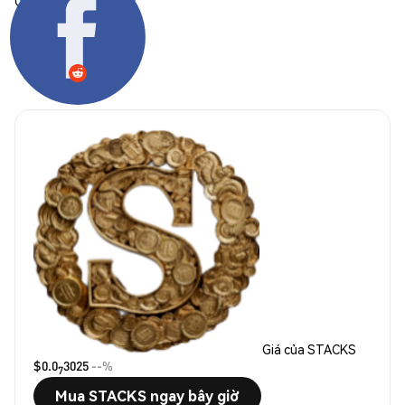
Chia sẻ:
Giá của STACKS
$0.0
3025
--%
7
Mua STACKS ngay bây giờ