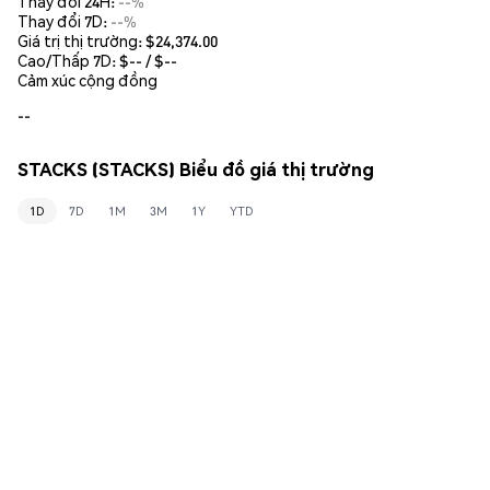
Thay đổi 24H:
--%
Thay đổi 7D:
--%
Giá trị thị trường:
$24,374.00
Cao/Thấp 7D: $
--
/ $
--
Cảm xúc cộng đồng
--
STACKS (STACKS) Biểu đồ giá thị trường
1D
7D
1M
3M
1Y
YTD