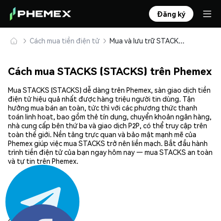
Đăng ký
Cách mua tiền điện tử
Mua và lưu trữ STACKS (STACKS) an toàn
Cách mua STACKS (STACKS) trên Phemex
Mua STACKS (STACKS) dễ dàng trên Phemex, sàn giao dịch tiền
điện tử hiệu quả nhất được hàng triệu người tin dùng. Tận
hưởng mua bán an toàn, tức thì với các phương thức thanh
toán linh hoạt, bao gồm thẻ tín dụng, chuyển khoản ngân hàng,
nhà cung cấp bên thứ ba và giao dịch P2P, có thể truy cập trên
toàn thế giới. Nền tảng trực quan và bảo mật mạnh mẽ của
Phemex giúp việc mua STACKS trở nên liền mạch. Bắt đầu hành
trình tiền điện tử của bạn ngay hôm nay — mua STACKS an toàn
và tự tin trên Phemex.