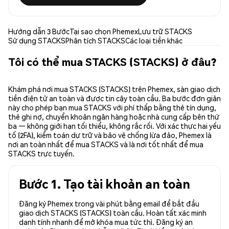
Hướng dẫn 3 Bước
Tại sao chọn Phemex
Lưu trữ STACKS
Sử dụng STACKS
Phân tích STACKS
Các loại tiền khác
Tôi có thể mua STACKS (STACKS) ở đâu?
Khám phá nơi mua STACKS (STACKS) trên Phemex, sàn giao dịch
tiền điện tử an toàn và được tin cậy toàn cầu. Ba bước đơn giản
này cho phép bạn mua STACKS với phí thấp bằng thẻ tín dụng,
thẻ ghi nợ, chuyển khoản ngân hàng hoặc nhà cung cấp bên thứ
ba — không giới hạn tối thiểu, không rắc rối. Với xác thực hai yếu
tố (2FA), kiểm toán dự trữ và bảo vệ chống lừa đảo, Phemex là
nơi an toàn nhất để mua STACKS và là nơi tốt nhất để mua
STACKS trực tuyến.
Bước 1. Tạo tài khoản an toàn
Đăng ký Phemex trong vài phút bằng email để bắt đầu
giao dịch STACKS (STACKS) toàn cầu. Hoàn tất xác minh
danh tính nhanh để mở khóa mua tức thì. Đăng ký an