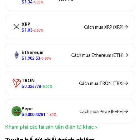
$1.34
-4.05%
XRP
Cách mua XRP (XRP)
$1.03
-2.60%
Ethereum
Cách mua Ethereum (ETH)
$1,902.53
-0.30%
TRON
Cách mua TRON (TRX)
$0.326778
+0.00%
Pepe
Cách mua Pepe (PEPE)
$0.00000281
-1.60%
Khám phá các tài sản tiền điện tử khác >
Tuyên bố từ chối trách nhiệm