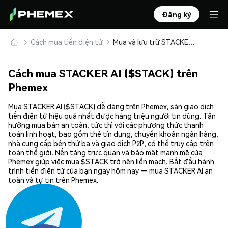
Đăng ký
Cách mua tiền điện tử
Mua và lưu trữ STACKER AI ($STACK) an toàn
Cách mua STACKER AI ($STACK) trên
Phemex
Mua STACKER AI ($STACK) dễ dàng trên Phemex, sàn giao dịch
tiền điện tử hiệu quả nhất được hàng triệu người tin dùng. Tận
hưởng mua bán an toàn, tức thì với các phương thức thanh
toán linh hoạt, bao gồm thẻ tín dụng, chuyển khoản ngân hàng,
nhà cung cấp bên thứ ba và giao dịch P2P, có thể truy cập trên
toàn thế giới. Nền tảng trực quan và bảo mật mạnh mẽ của
Phemex giúp việc mua $STACK trở nên liền mạch. Bắt đầu hành
trình tiền điện tử của bạn ngay hôm nay — mua STACKER AI an
toàn và tự tin trên Phemex.