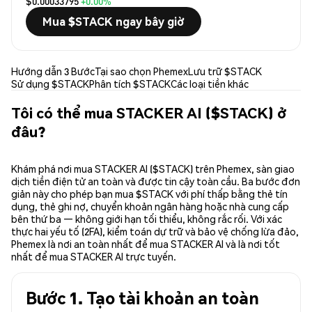
$0.00033795
+0.00%
Mua $STACK ngay bây giờ
Hướng dẫn 3 Bước
Tại sao chọn Phemex
Lưu trữ $STACK
Sử dụng $STACK
Phân tích $STACK
Các loại tiền khác
Tôi có thể mua STACKER AI ($STACK) ở
đâu?
Khám phá nơi mua STACKER AI ($STACK) trên Phemex, sàn giao
dịch tiền điện tử an toàn và được tin cậy toàn cầu. Ba bước đơn
giản này cho phép bạn mua $STACK với phí thấp bằng thẻ tín
dụng, thẻ ghi nợ, chuyển khoản ngân hàng hoặc nhà cung cấp
bên thứ ba — không giới hạn tối thiểu, không rắc rối. Với xác
thực hai yếu tố (2FA), kiểm toán dự trữ và bảo vệ chống lừa đảo,
Phemex là nơi an toàn nhất để mua STACKER AI và là nơi tốt
nhất để mua STACKER AI trực tuyến.
Bước 1. Tạo tài khoản an toàn