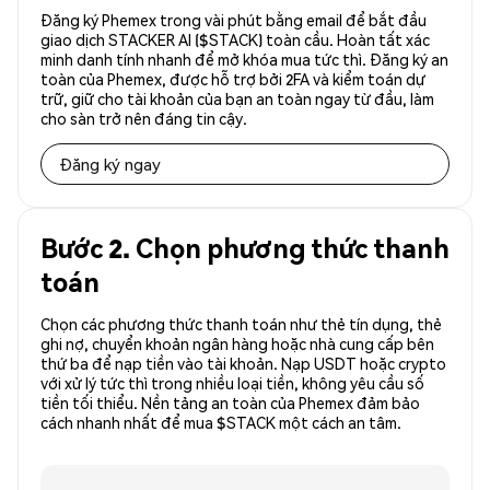
Đăng ký Phemex trong vài phút bằng email để bắt đầu
giao dịch STACKER AI ($STACK) toàn cầu. Hoàn tất xác
minh danh tính nhanh để mở khóa mua tức thì. Đăng ký an
toàn của Phemex, được hỗ trợ bởi 2FA và kiểm toán dự
trữ, giữ cho tài khoản của bạn an toàn ngay từ đầu, làm
cho sàn trở nên đáng tin cậy.
Đăng ký ngay
Bước 2. Chọn phương thức thanh
toán
Chọn các phương thức thanh toán như thẻ tín dụng, thẻ
ghi nợ, chuyển khoản ngân hàng hoặc nhà cung cấp bên
thứ ba để nạp tiền vào tài khoản. Nạp USDT hoặc crypto
với xử lý tức thì trong nhiều loại tiền, không yêu cầu số
tiền tối thiểu. Nền tảng an toàn của Phemex đảm bảo
cách nhanh nhất để mua $STACK một cách an tâm.