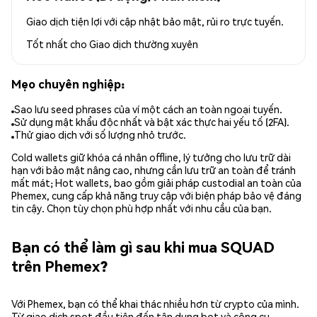
Giao dịch tiện lợi với cập nhật bảo mật, rủi ro trực tuyến.
Tốt nhất cho
Giao dịch thường xuyên
Mẹo chuyên nghiệp:
Sao lưu seed phrases của ví một cách an toàn ngoại tuyến.
Sử dụng mật khẩu độc nhất và bật xác thực hai yếu tố (2FA).
Thử giao dịch với số lượng nhỏ trước.
Cold wallets giữ khóa cá nhân offline, lý tưởng cho lưu trữ dài
hạn với bảo mật nâng cao, nhưng cần lưu trữ an toàn để tránh
mất mát; Hot wallets, bao gồm giải pháp custodial an toàn của
Phemex, cung cấp khả năng truy cập với biện pháp bảo vệ đáng
tin cậy. Chọn tùy chọn phù hợp nhất với nhu cầu của bạn.
Bạn có thể làm gì sau khi mua SQUAD
trên Phemex?
Với Phemex, bạn có thể khai thác nhiều hơn từ crypto của mình.
Từ giao dịch spot đầu tiên đến tận dụng bot và công cụ