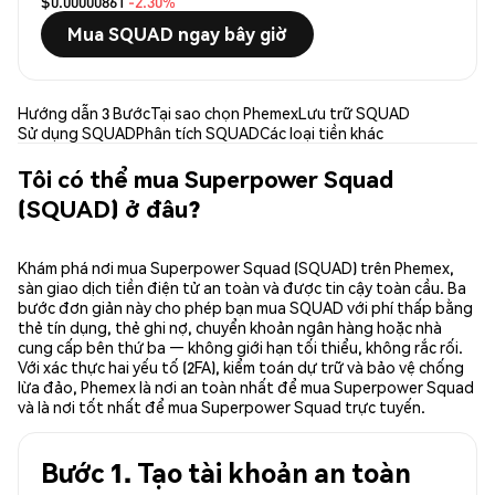
$0.00000861
-2.30%
Mua SQUAD ngay bây giờ
Hướng dẫn 3 Bước
Tại sao chọn Phemex
Lưu trữ SQUAD
Sử dụng SQUAD
Phân tích SQUAD
Các loại tiền khác
Tôi có thể mua Superpower Squad
(SQUAD) ở đâu?
Khám phá nơi mua Superpower Squad (SQUAD) trên Phemex,
sàn giao dịch tiền điện tử an toàn và được tin cậy toàn cầu. Ba
bước đơn giản này cho phép bạn mua SQUAD với phí thấp bằng
thẻ tín dụng, thẻ ghi nợ, chuyển khoản ngân hàng hoặc nhà
cung cấp bên thứ ba — không giới hạn tối thiểu, không rắc rối.
Với xác thực hai yếu tố (2FA), kiểm toán dự trữ và bảo vệ chống
lừa đảo, Phemex là nơi an toàn nhất để mua Superpower Squad
và là nơi tốt nhất để mua Superpower Squad trực tuyến.
Bước 1. Tạo tài khoản an toàn