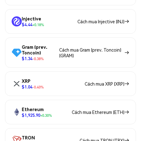
Injective
Cách mua Injective (INJ)
$4.44
+0.18%
Gram (prev.
Cách mua Gram (prev. Toncoin)
Toncoin)
(GRAM)
$1.34
-0.38%
XRP
Cách mua XRP (XRP)
$1.04
-0.40%
Ethereum
Cách mua Ethereum (ETH)
$1,925.90
+0.30%
TRON
Cách mua TRON (TRX)