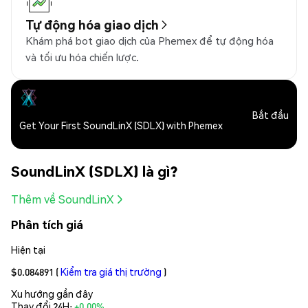
Tự động hóa giao dịch
Khám phá bot giao dịch của Phemex để tự động hóa
và tối ưu hóa chiến lược.
Bắt đầu
Get Your First SoundLinX (SDLX) with Phemex
SoundLinX (SDLX) là gì?
Thêm về SoundLinX
Phân tích giá
Hiện tại
$0.084891
(
Kiểm tra giá thị trường
)
Xu hướng gần đây
Thay đổi 24H:
+0.00%