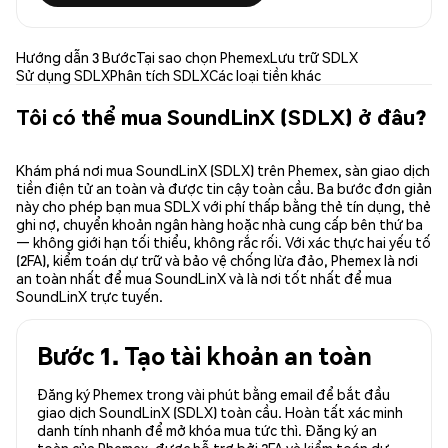
Hướng dẫn 3 Bước
Tại sao chọn Phemex
Lưu trữ SDLX
Sử dụng SDLX
Phân tích SDLX
Các loại tiền khác
Tôi có thể mua SoundLinX (SDLX) ở đâu?
Khám phá nơi mua SoundLinX (SDLX) trên Phemex, sàn giao dịch
tiền điện tử an toàn và được tin cậy toàn cầu. Ba bước đơn giản
này cho phép bạn mua SDLX với phí thấp bằng thẻ tín dụng, thẻ
ghi nợ, chuyển khoản ngân hàng hoặc nhà cung cấp bên thứ ba
— không giới hạn tối thiểu, không rắc rối. Với xác thực hai yếu tố
(2FA), kiểm toán dự trữ và bảo vệ chống lừa đảo, Phemex là nơi
an toàn nhất để mua SoundLinX và là nơi tốt nhất để mua
SoundLinX trực tuyến.
Bước 1. Tạo tài khoản an toàn
Đăng ký Phemex trong vài phút bằng email để bắt đầu
giao dịch SoundLinX (SDLX) toàn cầu. Hoàn tất xác minh
danh tính nhanh để mở khóa mua tức thì. Đăng ký an