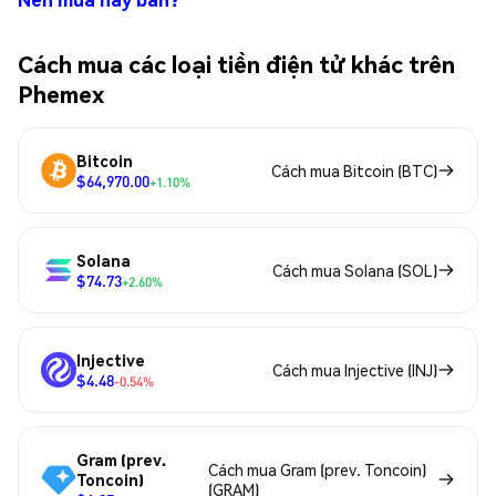
Cách mua các loại tiền điện tử khác trên
Phemex
Bitcoin
Cách mua Bitcoin (BTC)
$64,970.00
+1.10%
Solana
Cách mua Solana (SOL)
$74.73
+2.60%
Injective
Cách mua Injective (INJ)
$4.48
-0.54%
Gram (prev.
Cách mua Gram (prev. Toncoin)
Toncoin)
(GRAM)