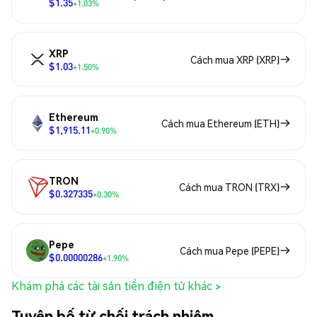
$1.35
+1.03%
XRP
Cách mua XRP (XRP)
$1.03
+1.50%
Ethereum
Cách mua Ethereum (ETH)
$1,915.11
+0.90%
TRON
Cách mua TRON (TRX)
$0.327335
+0.30%
Pepe
Cách mua Pepe (PEPE)
$0.00000286
+1.90%
Khám phá các tài sản tiền điện tử khác >
Tuyên bố từ chối trách nhiệm