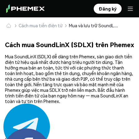
Đăng ký
Cách mua tiền điện tử
Mua và lưu trữ SoundLinX (SDLX) an toàn
Cách mua SoundLinX (SDLX) trên Phemex
Mua SoundLinX (SDLX) dễ dàng trên Phemex, sàn giao dịch tiền
điện tử hiệu quả nhất được hàng triệu người tin dùng. Tận
hưởng mua bán an toàn, tức thì với các phương thức thanh
toán linh hoạt, bao gồm thẻ tín dụng, chuyển khoản ngân hàng,
nhà cung cấp bên thứ ba và giao dịch P2P, có thể truy cập trên
toàn thế giới. Nền tảng trực quan và bảo mật mạnh mẽ của
Phemex giúp việc mua SDLX trở nên liền mạch. Bắt đầu hành
trình tiền điện tử của bạn ngay hôm nay — mua SoundLinX an
toàn và tự tin trên Phemex.