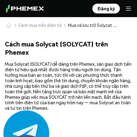
Đăng ký
Cách mua tiền điện tử
Mua và lưu trữ Solycat (SOLYCAT) an toàn
Cách mua Solycat (SOLYCAT) trên
Phemex
Mua Solycat (SOLYCAT) dễ dàng trên Phemex, sàn giao dịch tiền
điện tử hiệu quả nhất được hàng triệu người tin dùng. Tận
hưởng mua bán an toàn, tức thì với các phương thức thanh
toán linh hoạt, bao gồm thẻ tín dụng, chuyển khoản ngân hàng,
nhà cung cấp bên thứ ba và giao dịch P2P, có thể truy cập trên
toàn thế giới. Nền tảng trực quan và bảo mật mạnh mẽ của
Phemex giúp việc mua SOLYCAT trở nên liền mạch. Bắt đầu hành
trình tiền điện tử của bạn ngay hôm nay — mua Solycat an toàn
và tự tin trên Phemex.