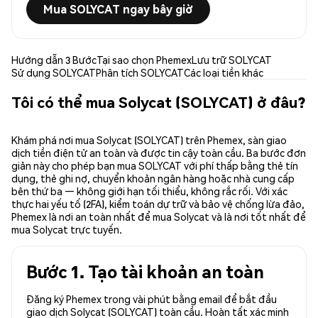
Mua SOLYCAT ngay bây giờ
Hướng dẫn 3 Bước
Tại sao chọn Phemex
Lưu trữ SOLYCAT
Sử dụng SOLYCAT
Phân tích SOLYCAT
Các loại tiền khác
Tôi có thể mua Solycat (SOLYCAT) ở đâu?
Khám phá nơi mua Solycat (SOLYCAT) trên Phemex, sàn giao
dịch tiền điện tử an toàn và được tin cậy toàn cầu. Ba bước đơn
giản này cho phép bạn mua SOLYCAT với phí thấp bằng thẻ tín
dụng, thẻ ghi nợ, chuyển khoản ngân hàng hoặc nhà cung cấp
bên thứ ba — không giới hạn tối thiểu, không rắc rối. Với xác
thực hai yếu tố (2FA), kiểm toán dự trữ và bảo vệ chống lừa đảo,
Phemex là nơi an toàn nhất để mua Solycat và là nơi tốt nhất để
mua Solycat trực tuyến.
Bước 1. Tạo tài khoản an toàn
Đăng ký Phemex trong vài phút bằng email để bắt đầu
giao dịch Solycat (SOLYCAT) toàn cầu. Hoàn tất xác minh