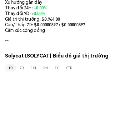
Xu hướng gần đây
Thay đổi 24H:
+0.00%
Thay đổi 7D:
+0.00%
Giá trị thị trường:
$8,964.00
Cao/Thấp 7D: $
0.00000897
/ $
0.00000897
Cảm xúc cộng đồng
--
Solycat (SOLYCAT) Biểu đồ giá thị trường
1D
7D
1M
3M
1Y
YTD