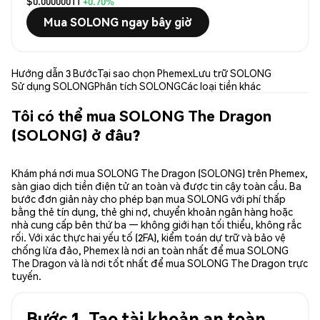
$0.00000011
+0.70%
Mua SOLONG ngay bây giờ
Hướng dẫn 3 Bước
Tại sao chọn Phemex
Lưu trữ SOLONG
Sử dụng SOLONG
Phân tích SOLONG
Các loại tiền khác
Tôi có thể mua SOLONG The Dragon
(SOLONG) ở đâu?
Khám phá nơi mua SOLONG The Dragon (SOLONG) trên Phemex,
sàn giao dịch tiền điện tử an toàn và được tin cậy toàn cầu. Ba
bước đơn giản này cho phép bạn mua SOLONG với phí thấp
bằng thẻ tín dụng, thẻ ghi nợ, chuyển khoản ngân hàng hoặc
nhà cung cấp bên thứ ba — không giới hạn tối thiểu, không rắc
rối. Với xác thực hai yếu tố (2FA), kiểm toán dự trữ và bảo vệ
chống lừa đảo, Phemex là nơi an toàn nhất để mua SOLONG
The Dragon và là nơi tốt nhất để mua SOLONG The Dragon trực
tuyến.
Bước 1. Tạo tài khoản an toàn