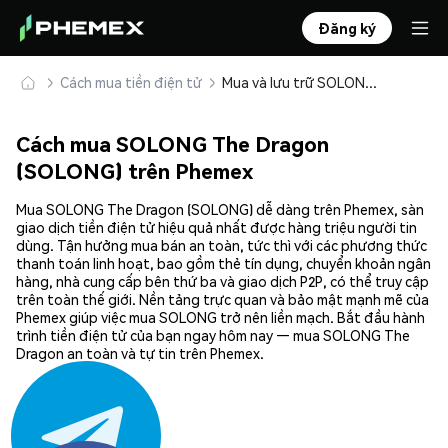
Đăng ký
Cách mua tiền điện tử
Mua và lưu trữ SOLONG The Dragon (SOLONG) an toàn
Cách mua SOLONG The Dragon
(SOLONG) trên Phemex
Mua SOLONG The Dragon (SOLONG) dễ dàng trên Phemex, sàn
giao dịch tiền điện tử hiệu quả nhất được hàng triệu người tin
dùng. Tận hưởng mua bán an toàn, tức thì với các phương thức
thanh toán linh hoạt, bao gồm thẻ tín dụng, chuyển khoản ngân
hàng, nhà cung cấp bên thứ ba và giao dịch P2P, có thể truy cập
trên toàn thế giới. Nền tảng trực quan và bảo mật mạnh mẽ của
Phemex giúp việc mua SOLONG trở nên liền mạch. Bắt đầu hành
trình tiền điện tử của bạn ngay hôm nay — mua SOLONG The
Dragon an toàn và tự tin trên Phemex.