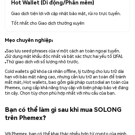
Hot Wallet (Di động/Phần mềm)
Giao dịch tiện lợi với cập nhật bảo mật, rủi ro trực tuyến.
Tốt nhất cho
Giao dịch thường xuyên
Mẹo chuyên nghiệp:
Sao lưu seed phrases của ví một cách an toàn ngoại tuyến.
Sử dụng mật khẩu độc nhất và bật xác thực hai yếu tố (2FA).
Thử giao dịch với số lượng nhỏ trước.
Cold wallets giữ khóa cá nhân offline, lý tưởng cho lưu trữ dài
hạn với bảo mật nâng cao, nhưng cần lưu trữ an toàn để tránh
mất mát; Hot wallets, bao gồm giải pháp custodial an toàn của
Phemex, cung cấp khả năng truy cập với biện pháp bảo vệ đáng
tin cậy. Chọn tùy chọn phù hợp nhất với nhu cầu của bạn.
Bạn có thể làm gì sau khi mua SOLONG
trên Phemex?
Với Phemex, bạn có thể khai thác nhiều hơn từ crypto của mình.