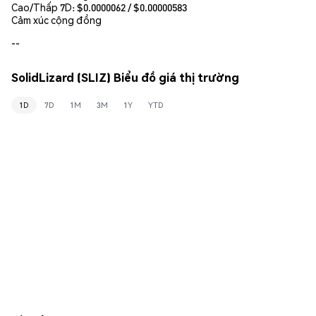
Cao/Thấp 7D: $
0.0000062
/ $
0.00000583
Cảm xúc cộng đồng
--
SolidLizard (SLIZ) Biểu đồ giá thị trường
1D
7D
1M
3M
1Y
YTD