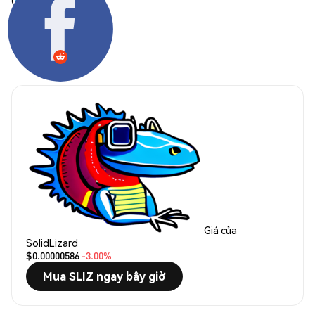
Chia sẻ:
Giá của
SolidLizard
$0.00000586
-3.00%
Mua SLIZ ngay bây giờ