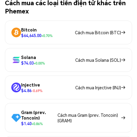
Cách mua các loại tiền điện tử khác trên
Phemex
Bitcoin
Cách mua Bitcoin (BTC)
$64,645.00
+0.70%
Solana
Cách mua Solana (SOL)
$74.03
+0.00%
Injective
Cách mua Injective (INJ)
$4.86
-0.69%
Gram (prev.
Cách mua Gram (prev. Toncoin)
Toncoin)
(GRAM)
$1.40
+0.86%