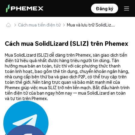
Đăng ký
Cách mua tiền điện tử
Mua và lưu trữ SolidLizard (SLIZ) an toàn
Cách mua SolidLizard (SLIZ) trên Phemex
Mua SolidLizard (SLIZ) dễ dàng trên Phemex, sàn giao dịch tiền
điện tử hiệu quả nhất được hàng triệu người tin dùng. Tận
hưởng mua bán an toàn, tức thì với các phương thức thanh
toán linh hoạt, bao gồm thẻ tín dụng, chuyển khoản ngân hàng,
nhà cung cấp bên thứ ba và giao dịch P2P, có thể truy cập trên
toàn thế giới. Nền tảng trực quan và bảo mật mạnh mẽ của
Phemex giúp việc mua SLIZ trở nên liền mạch. Bắt đầu hành trình
tiền điện tử của bạn ngay hôm nay — mua SolidLizard an toàn
và tự tin trên Phemex.