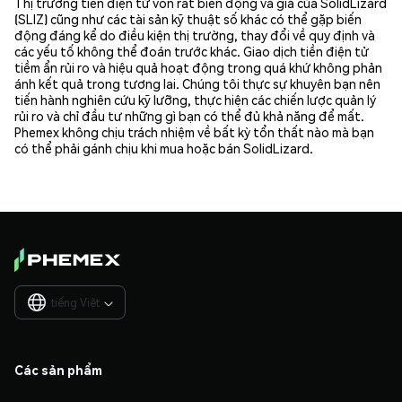
Thị trường tiền điện tử vốn rất biến động và giá của SolidLizard
(SLIZ) cũng như các tài sản kỹ thuật số khác có thể gặp biến
động đáng kể do điều kiện thị trường, thay đổi về quy định và
các yếu tố không thể đoán trước khác. Giao dịch tiền điện tử
tiềm ẩn rủi ro và hiệu quả hoạt động trong quá khứ không phản
ánh kết quả trong tương lai. Chúng tôi thực sự khuyên bạn nên
tiến hành nghiên cứu kỹ lưỡng, thực hiện các chiến lược quản lý
rủi ro và chỉ đầu tư những gì bạn có thể đủ khả năng để mất.
Phemex không chịu trách nhiệm về bất kỳ tổn thất nào mà bạn
có thể phải gánh chịu khi mua hoặc bán SolidLizard.
tiếng Việt

Các sản phẩm