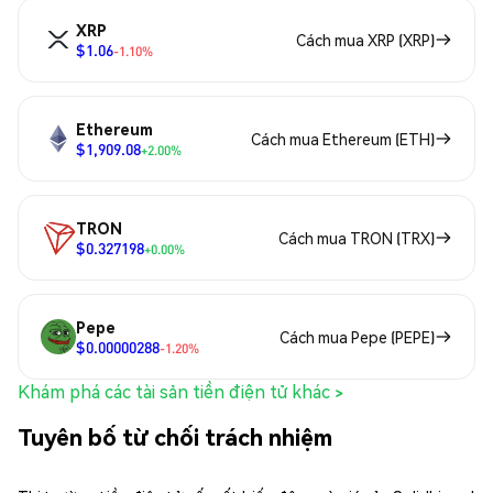
XRP
Cách mua XRP (XRP)
$1.06
-1.10%
Ethereum
Cách mua Ethereum (ETH)
$1,909.08
+2.00%
TRON
Cách mua TRON (TRX)
$0.327198
+0.00%
Pepe
Cách mua Pepe (PEPE)
$0.00000288
-1.20%
Khám phá các tài sản tiền điện tử khác >
Tuyên bố từ chối trách nhiệm