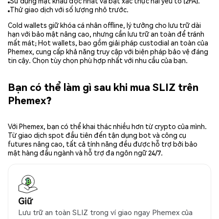
Sử dụng mật khẩu độc nhất và bật xác thực hai yếu tố (2FA).
Thử giao dịch với số lượng nhỏ trước.
Cold wallets giữ khóa cá nhân offline, lý tưởng cho lưu trữ dài
hạn với bảo mật nâng cao, nhưng cần lưu trữ an toàn để tránh
mất mát; Hot wallets, bao gồm giải pháp custodial an toàn của
Phemex, cung cấp khả năng truy cập với biện pháp bảo vệ đáng
tin cậy. Chọn tùy chọn phù hợp nhất với nhu cầu của bạn.
Bạn có thể làm gì sau khi mua SLIZ trên
Phemex?
Với Phemex, bạn có thể khai thác nhiều hơn từ crypto của mình.
Từ giao dịch spot đầu tiên đến tận dụng bot và công cụ
futures nâng cao, tất cả tính năng đều được hỗ trợ bởi bảo
mật hàng đầu ngành và hỗ trợ đa ngôn ngữ 24/7.
Giữ
Lưu trữ an toàn SLIZ trong ví giao ngay Phemex của