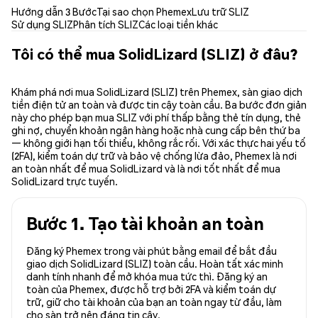
Hướng dẫn 3 Bước
Tại sao chọn Phemex
Lưu trữ SLIZ
Sử dụng SLIZ
Phân tích SLIZ
Các loại tiền khác
Tôi có thể mua SolidLizard (SLIZ) ở đâu?
Khám phá nơi mua SolidLizard (SLIZ) trên Phemex, sàn giao dịch
tiền điện tử an toàn và được tin cậy toàn cầu. Ba bước đơn giản
này cho phép bạn mua SLIZ với phí thấp bằng thẻ tín dụng, thẻ
ghi nợ, chuyển khoản ngân hàng hoặc nhà cung cấp bên thứ ba
— không giới hạn tối thiểu, không rắc rối. Với xác thực hai yếu tố
(2FA), kiểm toán dự trữ và bảo vệ chống lừa đảo, Phemex là nơi
an toàn nhất để mua SolidLizard và là nơi tốt nhất để mua
SolidLizard trực tuyến.
Bước 1. Tạo tài khoản an toàn
Đăng ký Phemex trong vài phút bằng email để bắt đầu
giao dịch SolidLizard (SLIZ) toàn cầu. Hoàn tất xác minh
danh tính nhanh để mở khóa mua tức thì. Đăng ký an
toàn của Phemex, được hỗ trợ bởi 2FA và kiểm toán dự
trữ, giữ cho tài khoản của bạn an toàn ngay từ đầu, làm
cho sàn trở nên đáng tin cậy.