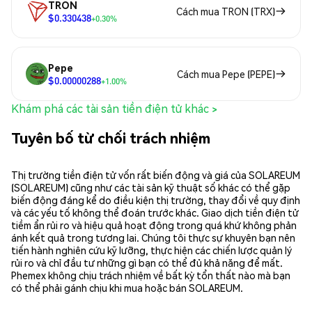
TRON
Cách mua TRON (TRX)
$0.330438
+0.30%
Pepe
Cách mua Pepe (PEPE)
$0.00000288
+1.00%
Khám phá các tài sản tiền điện tử khác >
Tuyên bố từ chối trách nhiệm
Thị trường tiền điện tử vốn rất biến động và giá của SOLAREUM
(SOLAREUM) cũng như các tài sản kỹ thuật số khác có thể gặp
biến động đáng kể do điều kiện thị trường, thay đổi về quy định
và các yếu tố không thể đoán trước khác. Giao dịch tiền điện tử
tiềm ẩn rủi ro và hiệu quả hoạt động trong quá khứ không phản
ánh kết quả trong tương lai. Chúng tôi thực sự khuyên bạn nên
tiến hành nghiên cứu kỹ lưỡng, thực hiện các chiến lược quản lý
rủi ro và chỉ đầu tư những gì bạn có thể đủ khả năng để mất.
Phemex không chịu trách nhiệm về bất kỳ tổn thất nào mà bạn
có thể phải gánh chịu khi mua hoặc bán SOLAREUM.