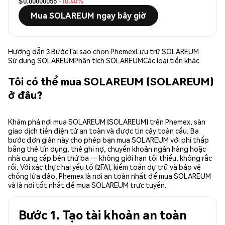
$0.00000055
-10.40%
Mua SOLAREUM ngay bây giờ
Hướng dẫn 3 Bước
Tại sao chọn Phemex
Lưu trữ SOLAREUM
Sử dụng SOLAREUM
Phân tích SOLAREUM
Các loại tiền khác
Tôi có thể mua SOLAREUM (SOLAREUM)
ở đâu?
Khám phá nơi mua SOLAREUM (SOLAREUM) trên Phemex, sàn
giao dịch tiền điện tử an toàn và được tin cậy toàn cầu. Ba
bước đơn giản này cho phép bạn mua SOLAREUM với phí thấp
bằng thẻ tín dụng, thẻ ghi nợ, chuyển khoản ngân hàng hoặc
nhà cung cấp bên thứ ba — không giới hạn tối thiểu, không rắc
rối. Với xác thực hai yếu tố (2FA), kiểm toán dự trữ và bảo vệ
chống lừa đảo, Phemex là nơi an toàn nhất để mua SOLAREUM
và là nơi tốt nhất để mua SOLAREUM trực tuyến.
Bước 1. Tạo tài khoản an toàn