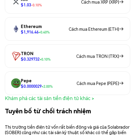
Cách mua XRP (XRP)
$1.03
-0.10%
Ethereum
Cách mua Ethereum (ETH)
$1,916.46
+0.40%
TRON
Cách mua TRON (TRX)
$0.329732
+0.10%
Pepe
Cách mua Pepe (PEPE)
$0.0000029
+2.00%
Khám phá các tài sản tiền điện tử khác >
Tuyên bố từ chối trách nhiệm
Thị trường tiền điện tử vốn rất biến động và giá của Solabrador
(SOBER) cũng như các tài sản kỹ thuật số khác có thể gặp biến