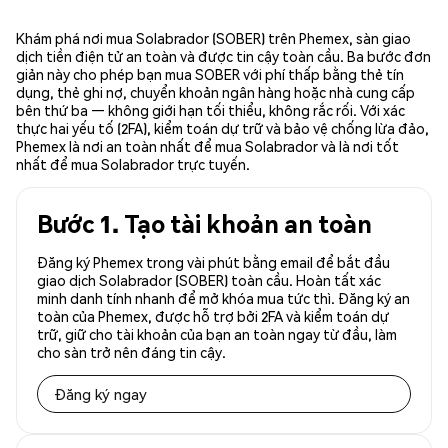
Khám phá nơi mua Solabrador (SOBER) trên Phemex, sàn giao
dịch tiền điện tử an toàn và được tin cậy toàn cầu. Ba bước đơn
giản này cho phép bạn mua SOBER với phí thấp bằng thẻ tín
dụng, thẻ ghi nợ, chuyển khoản ngân hàng hoặc nhà cung cấp
bên thứ ba — không giới hạn tối thiểu, không rắc rối. Với xác
thực hai yếu tố (2FA), kiểm toán dự trữ và bảo vệ chống lừa đảo,
Phemex là nơi an toàn nhất để mua Solabrador và là nơi tốt
nhất để mua Solabrador trực tuyến.
Bước 1. Tạo tài khoản an toàn
Đăng ký Phemex trong vài phút bằng email để bắt đầu
giao dịch Solabrador (SOBER) toàn cầu. Hoàn tất xác
minh danh tính nhanh để mở khóa mua tức thì. Đăng ký an
toàn của Phemex, được hỗ trợ bởi 2FA và kiểm toán dự
trữ, giữ cho tài khoản của bạn an toàn ngay từ đầu, làm
cho sàn trở nên đáng tin cậy.
Đăng ký ngay