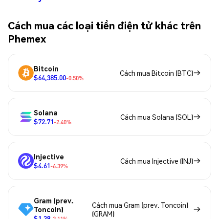
Cách mua các loại tiền điện tử khác trên
Phemex
Bitcoin
Cách mua Bitcoin (BTC)
$64,385.00
-0.50%
Solana
Cách mua Solana (SOL)
$72.71
-2.40%
Injective
Cách mua Injective (INJ)
$4.61
-6.39%
Gram (prev.
Cách mua Gram (prev. Toncoin)
Toncoin)
(GRAM)
$1.38
-2.11%