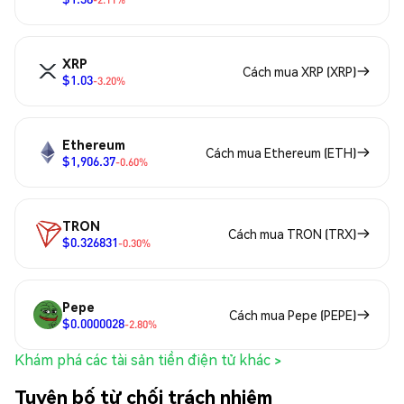
XRP
Cách mua XRP (XRP)
$1.03
-3.20%
Ethereum
Cách mua Ethereum (ETH)
$1,906.37
-0.60%
TRON
Cách mua TRON (TRX)
$0.326831
-0.30%
Pepe
Cách mua Pepe (PEPE)
$0.0000028
-2.80%
Khám phá các tài sản tiền điện tử khác >
Tuyên bố từ chối trách nhiệm