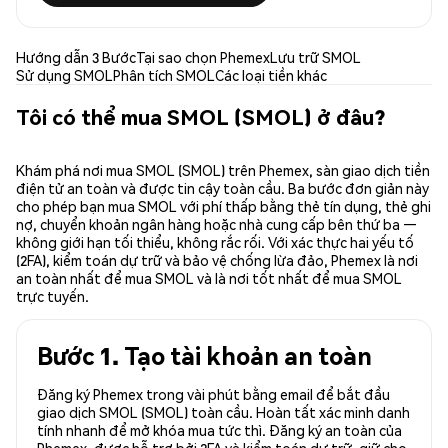
Hướng dẫn 3 Bước
Tại sao chọn Phemex
Lưu trữ SMOL
Sử dụng SMOL
Phân tích SMOL
Các loại tiền khác
Tôi có thể mua SMOL (SMOL) ở đâu?
Khám phá nơi mua SMOL (SMOL) trên Phemex, sàn giao dịch tiền
điện tử an toàn và được tin cậy toàn cầu. Ba bước đơn giản này
cho phép bạn mua SMOL với phí thấp bằng thẻ tín dụng, thẻ ghi
nợ, chuyển khoản ngân hàng hoặc nhà cung cấp bên thứ ba —
không giới hạn tối thiểu, không rắc rối. Với xác thực hai yếu tố
(2FA), kiểm toán dự trữ và bảo vệ chống lừa đảo, Phemex là nơi
an toàn nhất để mua SMOL và là nơi tốt nhất để mua SMOL
trực tuyến.
Bước 1. Tạo tài khoản an toàn
Đăng ký Phemex trong vài phút bằng email để bắt đầu
giao dịch SMOL (SMOL) toàn cầu. Hoàn tất xác minh danh
tính nhanh để mở khóa mua tức thì. Đăng ký an toàn của