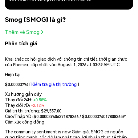
Smog (SMOG) là gì?
Thêm về Smog
Phân tích giá
Khai thác cơ hội giao dịch với thông tin chi tiết thời gian thực
của Phemex, cập nhật vào August 1, 2026 at 03:39 AM UTC
Hiện tại
$0.00003794
(
Kiểm tra giá thị trường
)
Xu hướng gần đây
Thay đổi 24H:
+0.58%
Thay đổi 7D:
-2.12%
Giá trị thị trường:
$29,557.00
Cao/Thấp 7D: $
0.000039406371878266
/ $
0.000037401780836591
Cảm xúc cộng đồng
The community sentiment is now Giảm giá. SMOG có nguồn
cung tăng mạnh, tốc độ lạm phát cao, lợi nhuận thực tế thấp,