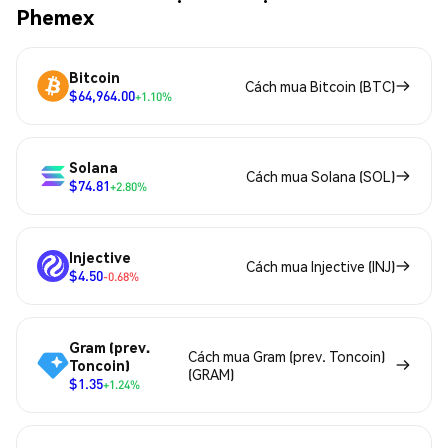
Phemex
Bitcoin
Cách mua Bitcoin (BTC)
$64,964.00
+1.10%
Solana
Cách mua Solana (SOL)
$74.81
+2.80%
Injective
Cách mua Injective (INJ)
$4.50
-0.68%
Gram (prev.
Cách mua Gram (prev. Toncoin)
Toncoin)
(GRAM)
$1.35
+1.24%