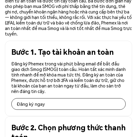
điện tử an toàn và được tin cậy toàn cầu. Ba bước đơn giản này
cho phép bạn mua SMOG với phí thấp bằng thẻ tín dụng, thẻ
ghi nợ, chuyển khoản ngân hàng hoặc nhà cung cấp bên thứ ba
— không giới hạn tối thiểu, không rắc rối. Với xác thực hai yếu tố
(2FA), kiểm toán dự trữ và bảo vệ chống lừa đảo, Phemex là nơi
an toàn nhất để mua Smog và là nơi tốt nhất để mua Smog trực
tuyến.
Bước 1. Tạo tài khoản an toàn
Đăng ký Phemex trong vài phút bằng email để bắt đầu
giao dịch Smog (SMOG) toàn cầu. Hoàn tất xác minh danh
tính nhanh để mở khóa mua tức thì. Đăng ký an toàn của
Phemex, được hỗ trợ bởi 2FA và kiểm toán dự trữ, giữ cho
tài khoản của bạn an toàn ngay từ đầu, làm cho sàn trở
nên đáng tin cậy.
Đăng ký ngay
Bước 2. Chọn phương thức thanh
toán