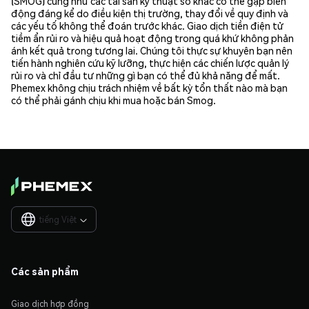
(SMOG) cũng như các tài sản kỹ thuật số khác có thể gặp biến
động đáng kể do điều kiện thị trường, thay đổi về quy định và
các yếu tố không thể đoán trước khác. Giao dịch tiền điện tử
tiềm ẩn rủi ro và hiệu quả hoạt động trong quá khứ không phản
ánh kết quả trong tương lai. Chúng tôi thực sự khuyên bạn nên
tiến hành nghiên cứu kỹ lưỡng, thực hiện các chiến lược quản lý
rủi ro và chỉ đầu tư những gì bạn có thể đủ khả năng để mất.
Phemex không chịu trách nhiệm về bất kỳ tổn thất nào mà bạn
có thể phải gánh chịu khi mua hoặc bán Smog.
tiếng Việt

Các sản phẩm
Giao dịch hợp đồng