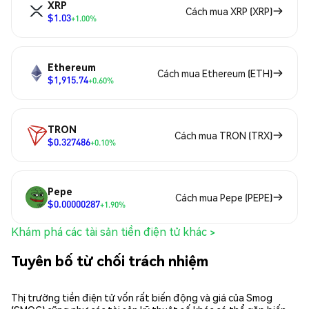
XRP
Cách mua XRP (XRP)
$1.03
+1.00%
Ethereum
Cách mua Ethereum (ETH)
$1,915.74
+0.60%
TRON
Cách mua TRON (TRX)
$0.327486
+0.10%
Pepe
Cách mua Pepe (PEPE)
$0.00000287
+1.90%
Khám phá các tài sản tiền điện tử khác >
Tuyên bố từ chối trách nhiệm
Thị trường tiền điện tử vốn rất biến động và giá của Smog