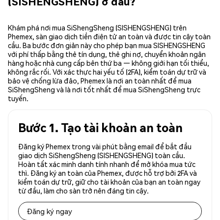
(SISHENGSHENG) ở đâu?
Khám phá nơi mua SiShengSheng (SISHENGSHENG) trên
Phemex, sàn giao dịch tiền điện tử an toàn và được tin cậy toàn
cầu. Ba bước đơn giản này cho phép bạn mua SISHENGSHENG
với phí thấp bằng thẻ tín dụng, thẻ ghi nợ, chuyển khoản ngân
hàng hoặc nhà cung cấp bên thứ ba — không giới hạn tối thiểu,
không rắc rối. Với xác thực hai yếu tố (2FA), kiểm toán dự trữ và
bảo vệ chống lừa đảo, Phemex là nơi an toàn nhất để mua
SiShengSheng và là nơi tốt nhất để mua SiShengSheng trực
tuyến.
Bước 1. Tạo tài khoản an toàn
Đăng ký Phemex trong vài phút bằng email để bắt đầu
giao dịch SiShengSheng (SISHENGSHENG) toàn cầu.
Hoàn tất xác minh danh tính nhanh để mở khóa mua tức
thì. Đăng ký an toàn của Phemex, được hỗ trợ bởi 2FA và
kiểm toán dự trữ, giữ cho tài khoản của bạn an toàn ngay
từ đầu, làm cho sàn trở nên đáng tin cậy.
Đăng ký ngay