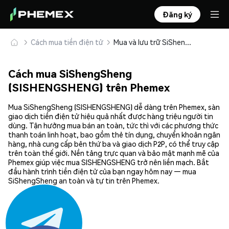
Đăng ký
Cách mua tiền điện tử
Mua và lưu trữ SiShengSheng (SISHENGSHENG) an toàn
Cách mua SiShengSheng
(SISHENGSHENG) trên Phemex
Mua SiShengSheng (SISHENGSHENG) dễ dàng trên Phemex, sàn
giao dịch tiền điện tử hiệu quả nhất được hàng triệu người tin
dùng. Tận hưởng mua bán an toàn, tức thì với các phương thức
thanh toán linh hoạt, bao gồm thẻ tín dụng, chuyển khoản ngân
hàng, nhà cung cấp bên thứ ba và giao dịch P2P, có thể truy cập
trên toàn thế giới. Nền tảng trực quan và bảo mật mạnh mẽ của
Phemex giúp việc mua SISHENGSHENG trở nên liền mạch. Bắt
đầu hành trình tiền điện tử của bạn ngay hôm nay — mua
SiShengSheng an toàn và tự tin trên Phemex.