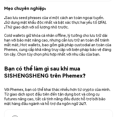
Mẹo chuyên nghiệp:
Sao lưu seed phrases của ví một cách an toàn ngoại tuyến.
Sử dụng mật khẩu độc nhất và bật xác thực hai yếu tố (2FA).
Thử giao dịch với số lượng nhỏ trước.
Cold wallets giữ khóa cá nhân offline, lý tưởng cho lưu trữ dài
hạn với bảo mật nâng cao, nhưng cần lưu trữ an toàn để tránh
mất mát; Hot wallets, bao gồm giải pháp custodial an toàn của
Phemex, cung cấp khả năng truy cập với biện pháp bảo vệ đáng
tin cậy. Chọn tùy chọn phù hợp nhất với nhu cầu của bạn.
Bạn có thể làm gì sau khi mua
SISHENGSHENG trên Phemex?
Với Phemex, bạn có thể khai thác nhiều hơn từ crypto của mình.
Từ giao dịch spot đầu tiên đến tận dụng bot và công cụ
futures nâng cao, tất cả tính năng đều được hỗ trợ bởi bảo
mật hàng đầu ngành và hỗ trợ đa ngôn ngữ 24/7.