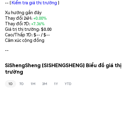
--
(
Kiểm tra giá thị trường
)
Xu hướng gần đây
Thay đổi 24H:
+0.00%
Thay đổi 7D:
+7.36%
Giá trị thị trường:
$0.00
Cao/Thấp 7D: $
--
/ $
--
Cảm xúc cộng đồng
--
SiShengSheng (SISHENGSHENG) Biểu đồ giá thị
trường
1D
7D
1M
3M
1Y
YTD