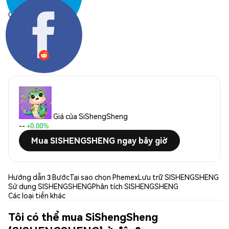
Chia sẻ:
Giá của SiShengSheng
--
+0.00%
Mua SISHENGSHENG ngay bây giờ
Hướng dẫn 3 Bước
Tại sao chọn Phemex
Lưu trữ SISHENGSHENG
Sử dụng SISHENGSHENG
Phân tích SISHENGSHENG
Các loại tiền khác
Tôi có thể mua SiShengSheng