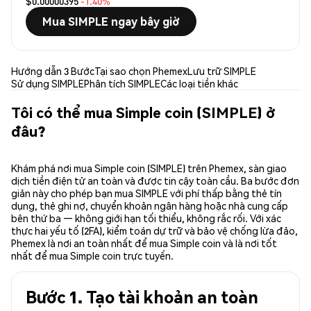
$0.00000395
-1.40%
Mua SIMPLE ngay bây giờ
Hướng dẫn 3 Bước
Tại sao chọn Phemex
Lưu trữ SIMPLE
Sử dụng SIMPLE
Phân tích SIMPLE
Các loại tiền khác
Tôi có thể mua Simple coin (SIMPLE) ở
đâu?
Khám phá nơi mua Simple coin (SIMPLE) trên Phemex, sàn giao
dịch tiền điện tử an toàn và được tin cậy toàn cầu. Ba bước đơn
giản này cho phép bạn mua SIMPLE với phí thấp bằng thẻ tín
dụng, thẻ ghi nợ, chuyển khoản ngân hàng hoặc nhà cung cấp
bên thứ ba — không giới hạn tối thiểu, không rắc rối. Với xác
thực hai yếu tố (2FA), kiểm toán dự trữ và bảo vệ chống lừa đảo,
Phemex là nơi an toàn nhất để mua Simple coin và là nơi tốt
nhất để mua Simple coin trực tuyến.
Bước 1. Tạo tài khoản an toàn