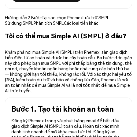
Hướng dẫn 3 Bước
Tại sao chọn Phemex
Lưu trữ SMPL
Sử dụng SMPL
Phân tích SMPL
Các loại tiền khác
Tôi có thể mua Simple AI (SMPL) ở đâu?
Khám phá nơi mua Simple AI (SMPL) trên Phemex, sàn giao dịch
tiền điện tử an toàn và được tin cậy toàn cầu. Ba bước đơn giản
này cho phép bạn mua SMPL với phí thấp bằng thẻ tín dụng, thẻ
ghi nợ, chuyển khoản ngân hàng hoặc nhà cung cấp bên thứ ba
— không giới hạn tối thiểu, không rắc rối. Với xác thực hai yếu tố
(2FA), kiểm toán dự trữ và bảo vệ chống lừa đảo, Phemex là nơi
an toàn nhất để mua Simple AI và là nơi tốt nhất để mua Simple
AI trực tuyến.
Bước 1. Tạo tài khoản an toàn
Đăng ký Phemex trong vài phút bằng email để bắt đầu
giao dịch Simple AI (SMPL) toàn cầu. Hoàn tất xác minh
danh tính nhanh để mở khóa mua tức thì. Đăng ký an