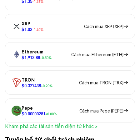
$1.35
-1.36%
XRP
Cách mua XRP (XRP)
$1.02
-1.40%
Ethereum
Cách mua Ethereum (ETH)
$1,913.88
+0.50%
TRON
Cách mua TRON (TRX)
$0.327438
+0.20%
Pepe
Cách mua Pepe (PEPE)
$0.00000281
+0.00%
Khám phá các tài sản tiền điện tử khác >
Tuyên bố từ chối trách nhiệm