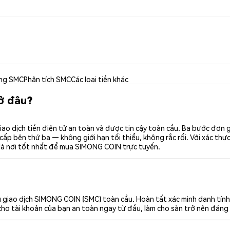
ng SMC
Phân tích SMC
Các loại tiền khác
ở đâu?
o dịch tiền điện tử an toàn và được tin cậy toàn cầu. Ba bước đơn 
p bên thứ ba — không giới hạn tối thiểu, không rắc rối. Với xác thực 
là nơi tốt nhất để mua SIMONG COIN trực tuyến.
 giao dịch SIMONG COIN (SMC) toàn cầu. Hoàn tất xác minh danh tính
cho tài khoản của bạn an toàn ngay từ đầu, làm cho sàn trở nên đáng 