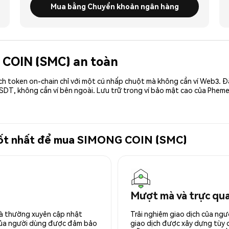
Mua bằng Chuyển khoản ngân hàng
G COIN (SMC) an toàn
ch token on-chain chỉ với một cú nhấp chuột mà không cần ví Web3. 
SDT, không cần ví bên ngoài. Lưu trữ trong ví bảo mật cao của Pheme
ử tốt nhất để mua SIMONG COIN (SMC)
Mượt mà và trực qu
 và thường xuyên cập nhật
Trải nghiệm giao dịch của ngư
 của người dùng được đảm bảo
giao dịch được xây dựng tùy ch