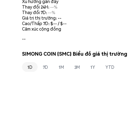
Xu hướng gần đây
Thay đổi 24H:
--%
Thay đổi 7D:
--%
Giá trị thị trường:
--
Cao/Thấp 7D: $
--
/ $
--
Cảm xúc cộng đồng
--
SIMONG COIN (SMC) Biểu đồ giá thị trường
1D
7D
1M
3M
1Y
YTD