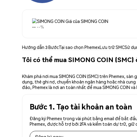
Giá của SIMONG COIN
--
--%
Hướng dẫn 3 Bước
Tại sao chọn Phemex
Lưu trữ SMC
Sử dụ
Tôi có thể mua SIMONG COIN (SMC) 
Khám phá nơi mua SIMONG COIN (SMC) trên Phemex, sàn gia
dụng, thẻ ghi nợ, chuyển khoản ngân hàng hoặc nhà cung cấ
đảo, Phemex là nơi an toàn nhất để mua SIMONG COIN và 
Bước 1. Tạo tài khoản an toàn
Đăng ký Phemex trong vài phút bằng email để bắt đầu
Phemex, được hỗ trợ bởi 2FA và kiểm toán dự trữ, giữ 
Đăng ký ngay