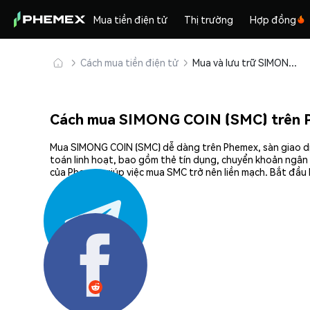
Mua tiền điện tử
Thị trường
Hợp đồng
Cách mua tiền điện tử
Mua và lưu trữ SIMONG COIN (SMC) an toàn
Cách mua SIMONG COIN (SMC) trên 
Mua SIMONG COIN (SMC) dễ dàng trên Phemex, sàn giao dịc
toán linh hoạt, bao gồm thẻ tín dụng, chuyển khoản ngân 
của Phemex giúp việc mua SMC trở nên liền mạch. Bắt đầu
Chia sẻ: