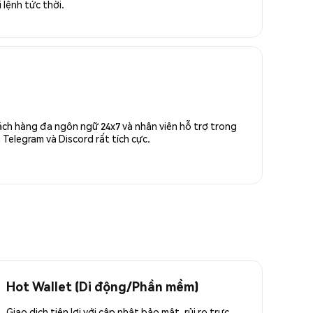
 lệnh tức thời.
ách hàng đa ngôn ngữ 24x7 và nhân viên hỗ trợ trong
Telegram và Discord rất tích cực.
Hot Wallet (Di động/Phần mềm)
Giao dịch tiện lợi với cập nhật bảo mật, rủi ro trực