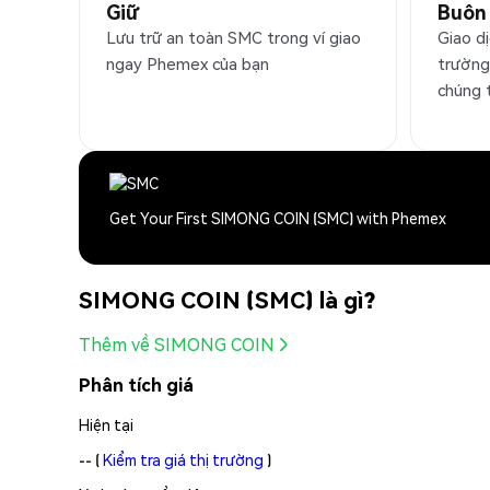
Giữ
Buôn
Lưu trữ an toàn SMC trong ví giao
Giao d
ngay Phemex của bạn
trường
chúng 
Get Your First SIMONG COIN (SMC) with Phemex
SIMONG COIN (SMC) là gì?
Thêm về SIMONG COIN
Phân tích giá
Hiện tại
--
(
Kiểm tra giá thị trường
)