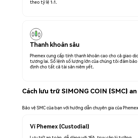
theo tỷ lệ 1:1.
Thanh khoản sâu
Phemex cung cấp tính thanh khoản cao cho cả giao dịc
tương lai. Sổ lệnh số lượng lớn của chúng tôi đảm bảo 
định cho tất cả tài sản niêm yết.
Cách lưu trữ SIMONG COIN (SMC) an
Bảo vệ SMC của bạn với hướng dẫn chuyên gia của Pheme
Ví Phemex (Custodial)
Lưu trữ an toàn, dễ dàng với 2FA, truy cập lý tưởng.