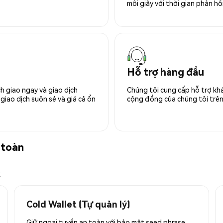
mỗi giây với thời gian phản hồi
Hỗ trợ hàng đầu
h giao ngay và giao dịch
Chúng tôi cung cấp hỗ trợ kh
giao dịch suôn sẻ và giá cả ổn
cộng đồng của chúng tôi trên 
 toàn
x
Cold Wallet (Tự quản lý)
Giữ ngoại tuyến an toàn với bảo mật seed phrase.