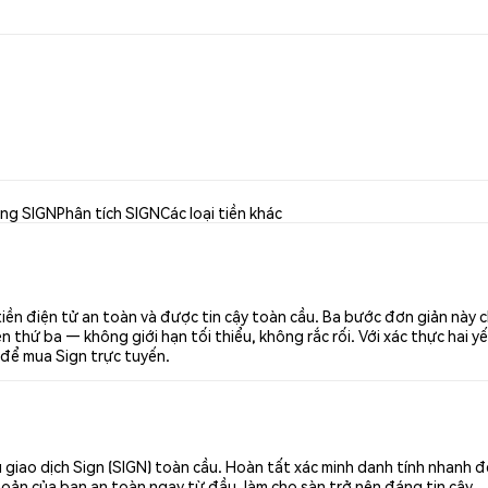
ng SIGN
Phân tích SIGN
Các loại tiền khác
tiền điện tử an toàn và được tin cậy toàn cầu. Ba bước đơn giản này 
thứ ba — không giới hạn tối thiểu, không rắc rối. Với xác thực hai yế
 để mua Sign trực tuyến.
giao dịch Sign (SIGN) toàn cầu. Hoàn tất xác minh danh tính nhanh 
khoản của bạn an toàn ngay từ đầu, làm cho sàn trở nên đáng tin cậy.