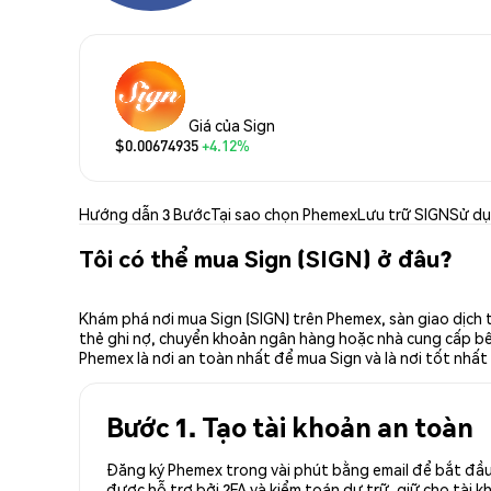
Giá của Sign
$0.00674935
+4.12%
Hướng dẫn 3 Bước
Tại sao chọn Phemex
Lưu trữ SIGN
Sử dụ
Tôi có thể mua Sign (SIGN) ở đâu?
Khám phá nơi mua Sign (SIGN) trên Phemex, sàn giao dịch 
thẻ ghi nợ, chuyển khoản ngân hàng hoặc nhà cung cấp bên 
Phemex là nơi an toàn nhất để mua Sign và là nơi tốt nhất
Bước 1. Tạo tài khoản an toàn
Đăng ký Phemex trong vài phút bằng email để bắt đầu 
được hỗ trợ bởi 2FA và kiểm toán dự trữ, giữ cho tài 