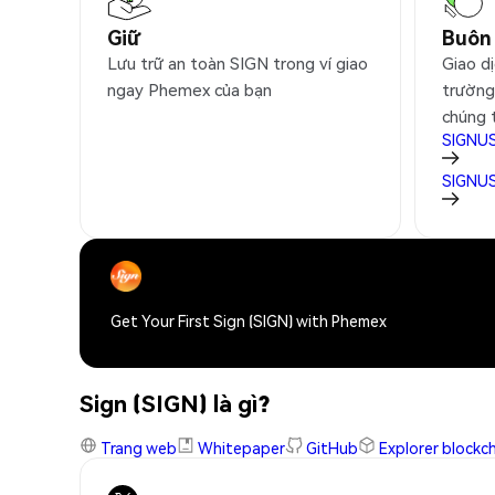
Giữ
Buôn
Lưu trữ an toàn SIGN trong ví giao
Giao dị
ngay Phemex của bạn
trường
chúng 
SIGNU
SIGNU
Get Your First Sign (SIGN) with Phemex
Sign (SIGN) là gì?
Trang web
Whitepaper
GitHub
Explorer blockc