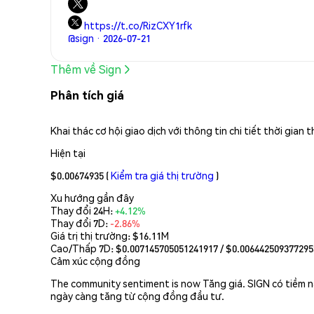
https://t.co/RizCXY1rfk
@sign · 2026-07-21
Thêm về Sign
Phân tích giá
Khai thác cơ hội giao dịch với thông tin chi tiết thời gia
Hiện tại
$0.00674935
(
Kiểm tra giá thị trường
)
Xu hướng gần đây
Thay đổi 24H:
+4.12%
Thay đổi 7D:
-2.86%
Giá trị thị trường:
$16.11M
Cao/Thấp 7D: $
0.007145705051241917
/ $
0.006442509377295
Cảm xúc cộng đồng
The community sentiment is now Tăng giá. SIGN có tiềm nă
ngày càng tăng từ cộng đồng đầu tư.