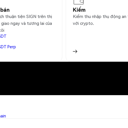
 bán
Kiếm
ch thuận tiện SIGN trên thị
Kiếm thu nhập thụ động an
 giao ngay và tương lai của
với crypto.
tôi
SDT
SDT
Perp
hain