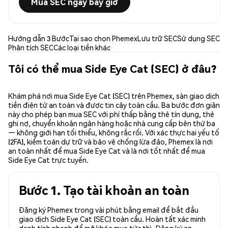
Mua SEC ngay bây giờ
Hướng dẫn 3 Bước
Tại sao chọn Phemex
Lưu trữ SEC
Sử dụng SEC
Phân tích SEC
Các loại tiền khác
Tôi có thể mua Side Eye Cat (SEC) ở đâu?
Khám phá nơi mua Side Eye Cat (SEC) trên Phemex, sàn giao dịch
tiền điện tử an toàn và được tin cậy toàn cầu. Ba bước đơn giản
này cho phép bạn mua SEC với phí thấp bằng thẻ tín dụng, thẻ
ghi nợ, chuyển khoản ngân hàng hoặc nhà cung cấp bên thứ ba
— không giới hạn tối thiểu, không rắc rối. Với xác thực hai yếu tố
(2FA), kiểm toán dự trữ và bảo vệ chống lừa đảo, Phemex là nơi
an toàn nhất để mua Side Eye Cat và là nơi tốt nhất để mua
Side Eye Cat trực tuyến.
Bước 1. Tạo tài khoản an toàn
Đăng ký Phemex trong vài phút bằng email để bắt đầu
giao dịch Side Eye Cat (SEC) toàn cầu. Hoàn tất xác minh