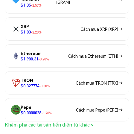
(GRAM)
$1.35
-2.57%
XRP
Cách mua XRP (XRP)
$1.03
-2.20%
Ethereum
Cách mua Ethereum (ETH)
$1,900.31
-0.20%
TRON
Cách mua TRON (TRX)
$0.327774
-0.50%
Pepe
Cách mua Pepe (PEPE)
$0.0000028
-1.70%
Khám phá các tài sản tiền điện tử khác >