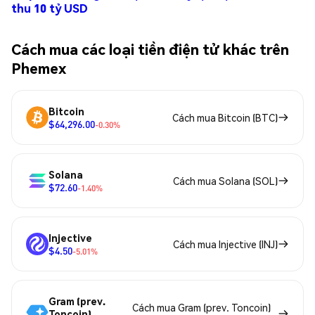
thu 10 tỷ USD
Cách mua các loại tiền điện tử khác trên
Phemex
Bitcoin
Cách mua Bitcoin (BTC)
$64,296.00
-0.30%
Solana
Cách mua Solana (SOL)
$72.60
-1.40%
Injective
Cách mua Injective (INJ)
$4.50
-5.01%
Gram (prev.
Cách mua Gram (prev. Toncoin)
Toncoin)