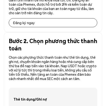
danh tính nhanh để mở khóa mua tức thì. Đăng ký an
toàn của Phemex, được hỗ trợ bởi 2FA và kiểm toán dự
trữ, giữ cho tài khoản của bạn an toàn ngay từ đầu, làm
cho sàn trở nên đáng tin cậy.
Đăng ký ngay
Bước 2. Chọn phương thức thanh
toán
Chọn các phương thức thanh toán như thẻ tín dụng, thẻ
ghi nợ, chuyển khoản ngân hàng hoặc nhà cung cấp bên
thứ ba để nạp tiền vào tài khoản. Nạp USDT hoặc crypto
với xử lý tức thì trong nhiều loại tiền, không yêu cầu số
tiền tối thiểu. Nền tảng an toàn của Phemex đảm bảo
cách nhanh nhất để mua SEC một cách an tâm.
Thẻ tín dụng/Ghi nợ