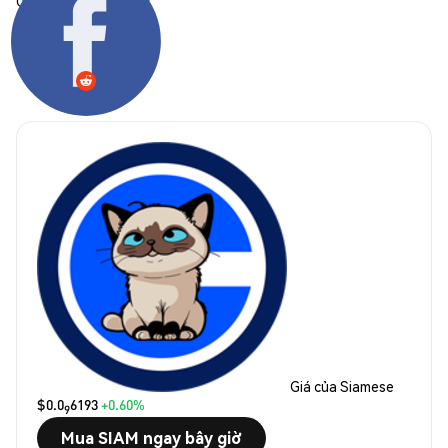
Chia sẻ:
Giá của Siamese
$0.0
6193
+0.60%
9
Mua SIAM ngay bây giờ