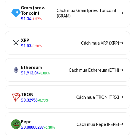
Gram (prev.
Cách mua Gram (prev. Toncoin)
Toncoin)
(GRAM)
$1.34
-1.57%
XRP
Cách mua XRP (XRP)
$1.03
-0.20%
Ethereum
Cách mua Ethereum (ETH)
$1,913.04
+0.00%
TRON
Cách mua TRON (TRX)
$0.32956
+0.70%
Pepe
Cách mua Pepe (PEPE)
$0.00000287
+0.30%