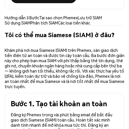
Hướng dẫn 3 Bước
Tại sao chọn Phemex
Lưu trữ SIAM
Sử dụng SIAM
Phân tích SIAM
Các loại tiền khác
Tôi có thể mua Siamese (SIAM) ở đâu?
Khám phá nơi mua Siamese (SIAM) trên Phemex, sàn giao dịch
tiền điện tử an toàn và được tin cậy toàn cầu. Ba bước đơn giản
này cho phép bạn mua SIAM với phí thấp bằng thẻ tín dụng, thẻ
ghi nợ, chuyển khoản ngân hàng hoặc nhà cung cấp bên thứ ba
— không giới hạn tối thiểu, không rắc rối. Với xác thực hai yếu tố
(2FA), kiểm toán dự trữ và bảo vệ chống lừa đảo, Phemex là nơi
an toàn nhất để mua Siamese và là nơi tốt nhất để mua Siamese
trực tuyến.
Bước 1. Tạo tài khoản an toàn
Đăng ký Phemex trong vài phút bằng email để bắt đầu
giao dịch Siamese (SIAM) toàn cầu. Hoàn tất xác minh
danh tính nhanh để mở khóa mua tức thì. Đăng ký an