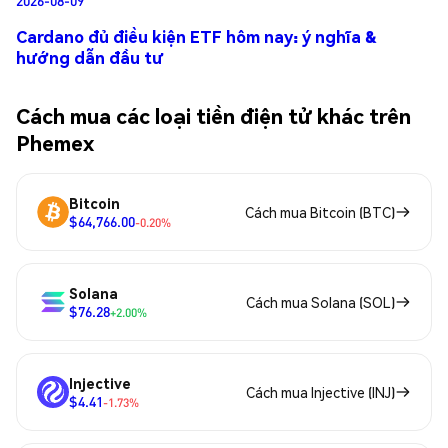
2026-08-09
Cardano đủ điều kiện ETF hôm nay: ý nghĩa &
hướng dẫn đầu tư
Cách mua các loại tiền điện tử khác trên
Phemex
Bitcoin
Cách mua Bitcoin (BTC)
$64,766.00
-0.20%
Solana
Cách mua Solana (SOL)
$76.28
+2.00%
Injective
Cách mua Injective (INJ)
$4.41
-1.73%