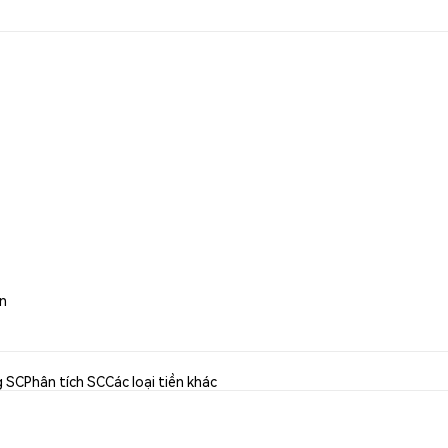
in
g SC
Phân tích SC
Các loại tiền khác