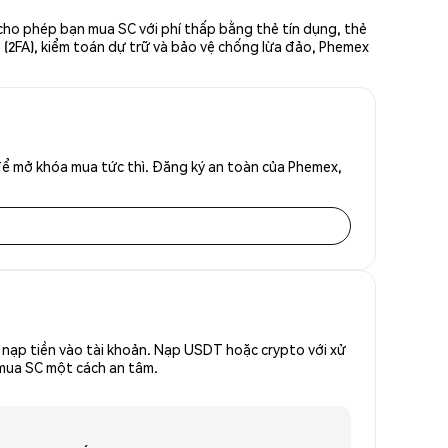
 cho phép bạn mua SC với phí thấp bằng thẻ tín dụng, thẻ
ố (2FA), kiểm toán dự trữ và bảo vệ chống lừa đảo, Phemex
để mở khóa mua tức thì. Đăng ký an toàn của Phemex,
nạp tiền vào tài khoản. Nạp USDT hoặc crypto với xử
 mua SC một cách an tâm.