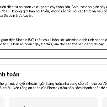
 tiền điện tử an toàn và được tin cậy toàn cầu. Ba bước đơn giản này
ba — không giới hạn tối thiểu, không rắc rối. Với xác thực hai yếu t
ua Siacoin trực tuyến.
giao dịch Siacoin (SC) toàn cầu. Hoàn tất xác minh danh tính nhanh 
khoản của bạn an toàn ngay từ đầu, làm cho sàn trở nên đáng tin cậy.
nh toán
hẻ ghi nợ, chuyển khoản ngân hàng hoặc nhà cung cấp bên thứ ba để 
ền tối thiểu. Nền tảng an toàn của Phemex đảm bảo cách nhanh nhất để