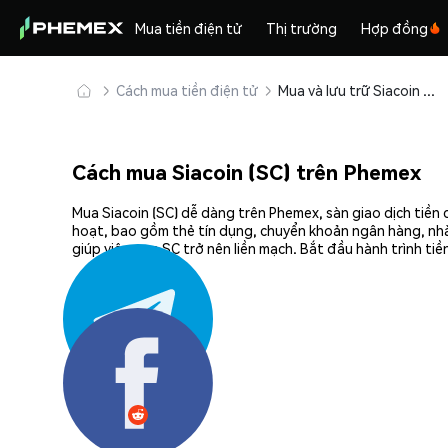
Mua tiền điện tử
Thị trường
Hợp đồng
Cách mua tiền điện tử
Mua và lưu trữ Siacoin (SC) an toàn
Cách mua Siacoin (SC) trên Phemex
Mua Siacoin (SC) dễ dàng trên Phemex, sàn giao dịch tiền
hoạt, bao gồm thẻ tín dụng, chuyển khoản ngân hàng, nhà
giúp việc mua SC trở nên liền mạch. Bắt đầu hành trình ti
Chia sẻ: